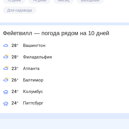
10 дней
14 дней
Месяц
Выходные
Для садовода
Фейетвилл
— погода рядом
на 10 дней
28
°
Вашингтон
28
°
Филадельфия
23
°
Атланта
26
°
Балтимор
24
°
Колумбус
24
°
Питтсбург