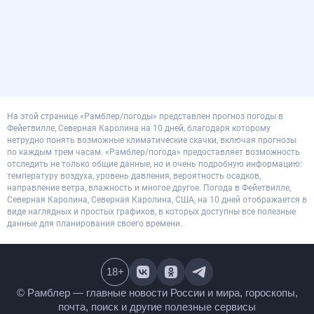
На этой странице «Рамблер/погоды» представлен прогноз погоды в
Фейетвилле, Северная Каролина на 10 дней, благодаря которому
нетрудно понять возможные климатические скачки, включая прогнозы
по каждым трем часам. «Рамблер/погода» предоставляет возможность
отследить не только общие данные, но и очень подробную информацию:
температуру воздуха, уровень давления, вероятность осадков,
направление ветра, влажность и многое другое. Погода в Фейетвилле,
Северная Каролина, Северная Каролина, США, на 10 дней отображается в
виде наглядных и простых графиков, в которых доступны все полезные
данные для планирования своего времени.
18
+
© Рамблер — главные новости России и мира,
гороскопы, почта, поиск и другие полезные сервисы