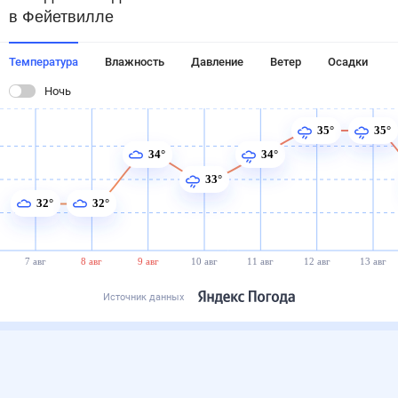
в Фейетвилле
Температура
Влажность
Давление
Ветер
Осадки
Ночь
35°
35°
34°
34°
33°
32°
32°
7 авг
8 авг
9 авг
10 авг
11 авг
12 авг
13 авг
Источник данных