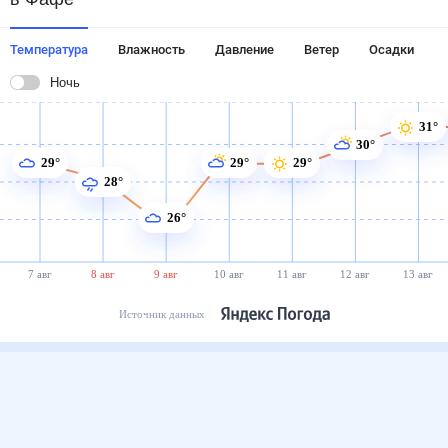
Температура
Влажность
Давление
Ветер
Осадки
Ночь
31°
30°
29°
29°
29°
28°
26°
7 авг
8 авг
9 авг
10 авг
11 авг
12 авг
13 авг
Источник данных