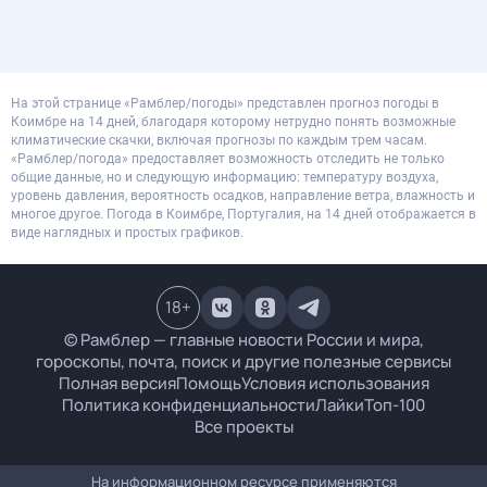
На этой странице «Рамблер/погоды» представлен прогноз погоды в
Коимбре на 14 дней, благодаря которому нетрудно понять возможные
климатические скачки, включая прогнозы по каждым трем часам.
«Рамблер/погода» предоставляет возможность отследить не только
общие данные, но и следующую информацию: температуру воздуха,
уровень давления, вероятность осадков, направление ветра, влажность и
многое другое. Погода в Коимбре, Португалия, на 14 дней отображается в
виде наглядных и простых графиков.
18
+
© Рамблер — главные новости России и мира,
гороскопы, почта, поиск и другие полезные сервисы
Полная версия
Помощь
Условия использования
Политика конфиденциальности
Лайки
Топ-100
Все проекты
На информационном ресурсе применяются