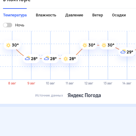
Температура
Влажность
Давление
Ветер
Осадки
Ночь
30°
30°
30°
29°
28°
28°
28°
8 авг
9 авг
10 авг
11 авг
12 авг
13 авг
14 авг
Источник данных