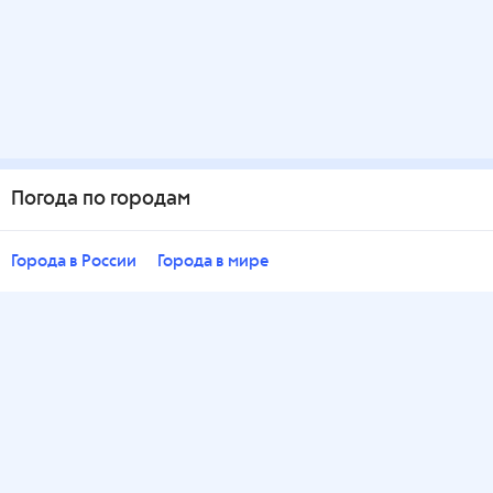
Погода по городам
Города в России
Города в мире