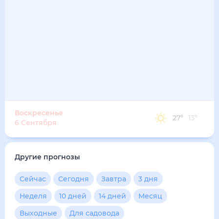
31
°
22
°
4
м/с