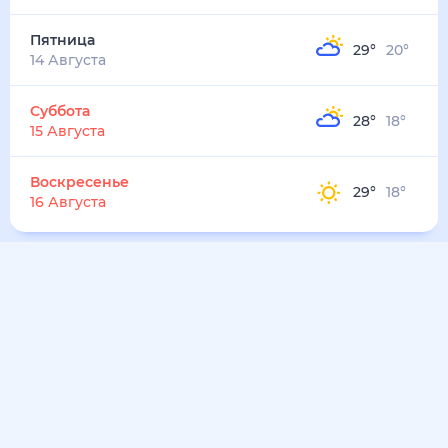
32
°
21
°
6
м/с
воскресенье
9 августа