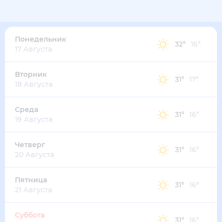
32
°
20
°
5
м/с
понедельник
10 августа