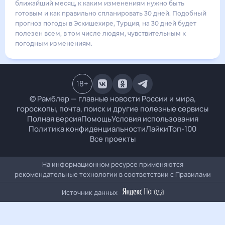
28
°
18
°
3
м/с
воскресенье
16 августа