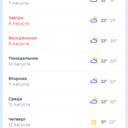
32
°
19
°
5
м/с
завтра
8 августа