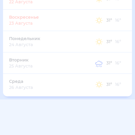
32
°
20
°
3
м/с
вторник
11 августа