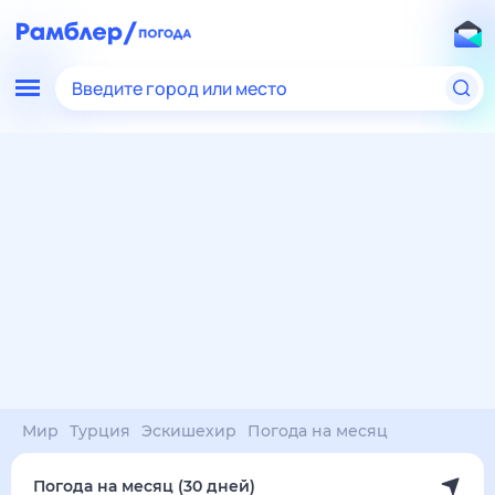
Введите город или место
Мир
Турция
Эскишехир
Погода на месяц
Погода на месяц (30 дней)
в Эскишехире
7 авг
–
7 сен
янв
фев
мар
апр
май
июн
июл
авг
сен
окт
ноя
дек
Ночь
32°
32°
32°
32°
32°
32°