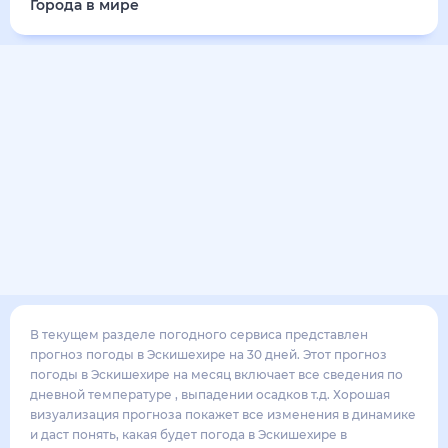
29
°
20
°
3
м/с
суббота
15 августа