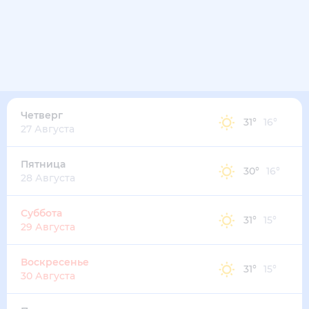
32
°
22
°
2
м/с
среда
12 августа