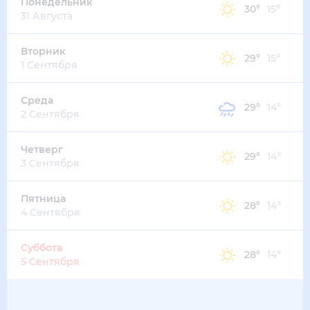
32
°
22
°
2
м/с
четверг
13 августа