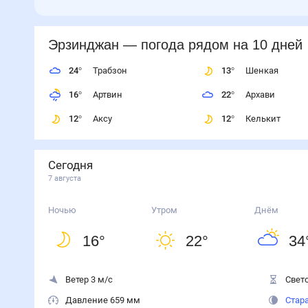
Эрзинджан
— погода рядом
на 10 дней
24
°
Трабзон
13
°
Шенкая
16
°
Артвин
22
°
Архави
12
°
Аксу
12
°
Келькит
Сегодня
7 августа
Ночью
Утром
Днём
16
°
22
°
34
Ветер 3 м/с
Свето
Давление 659 мм
Стар