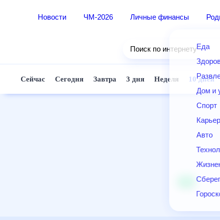
Новости
ЧМ-2026
Личные финансы
Ро
Еда
Поиск по интернету
Здор
Разв
Сейчас
Сегодня
Завтра
3 дня
Неделя
10 д
Дом 
Спор
Карь
Авто
Техн
Жизн
Сбер
Горо