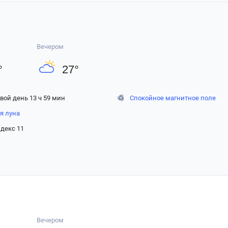
Вечером
°
27
°
вой день 13 ч 59 мин
Спокойное магнитное поле
я луна
декс 11
Вечером