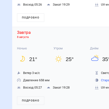
Восход 05:26
Закат 19:29
UV-и
ПОДРОБНО
Завтра
8 августа
Ночью
Утром
Днём
21
°
25
°
35
Ветер 3 м/с
Свето
Давление 658 мм
Стар
Восход 05:27
Закат 19:28
UV-и
ПОДРОБНО