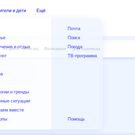
дители и дети
Ещё
Почта
овье
Поиск
лечения и отдых
Погода
ней
14 дней
Месяц
Выходные
Для садовода
и уют
ТВ-программа
т
ера
ологии и тренды
енные ситуации
егаем вместе
скопы
Помощь