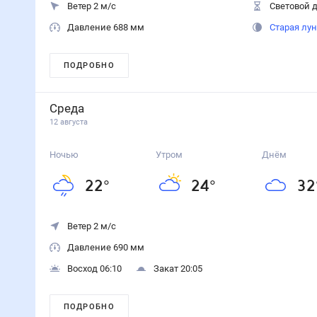
Ветер 2 м/с
Световой д
Давление 688 мм
Старая лу
ПОДРОБНО
Среда
12 августа
Ночью
Утром
Днём
22
°
24
°
32
Ветер 2 м/с
Давление 690 мм
Восход 06:10
Закат 20:05
ПОДРОБНО