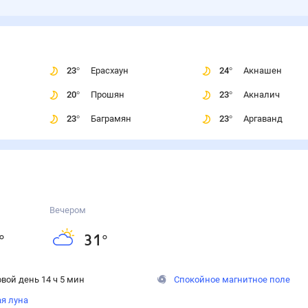
23
°
Ерасхаун
24
°
Акнашен
20
°
Прошян
23
°
Акналич
23
°
Баграмян
23
°
Аргаванд
Вечером
°
31
°
вой день 14 ч 5 мин
Спокойное магнитное поле
ая луна