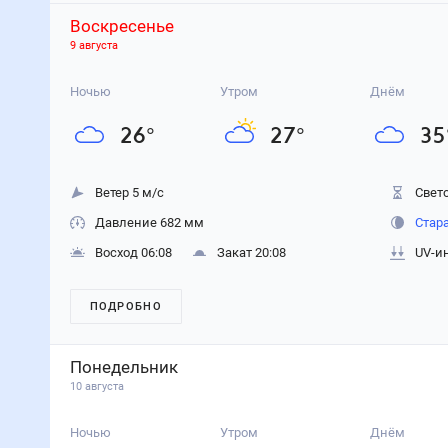
Воскресенье
9 августа
Ночью
Утром
Днём
26
°
27
°
35
Ветер 5 м/с
Свето
Давление 682 мм
Стар
Восход 06:08
Закат 20:08
UV-и
ПОДРОБНО
Понедельник
10 августа
Ночью
Утром
Днём