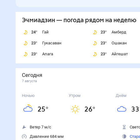
Эчмиадзин
— погода рядом
на неделю
24
°
Гай
23
°
Амберд
23
°
Гукасаван
23
°
Ошакан
23
°
Апага
23
°
Айгешат
Сегодня
7 августа
Ночью
Утром
Днём
25
°
26
°
33
Ветер 7 м/с
Свето
Давление 684 мм
Стар