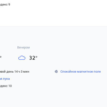
ндекс 9
Вечером
°
32
°
вой день 14 ч 3 мин
Спокойное магнитное поле
ая луна
ндекс 10