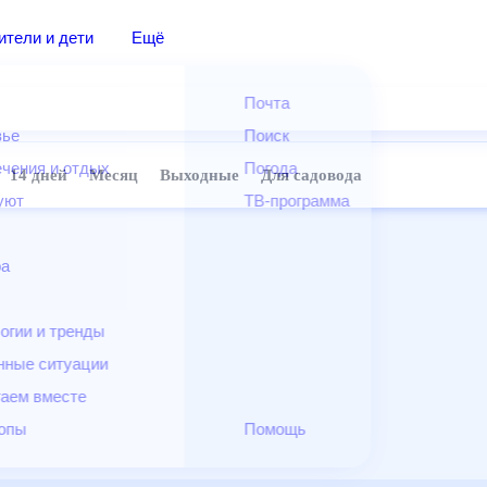
дители и дети
Ещё
Почта
овье
Поиск
лечения и отдых
Погода
ней
14 дней
Месяц
Выходные
Для садовода
и уют
ТВ-программа
т
ера
ологии и тренды
енные ситуации
егаем вместе
скопы
Помощь