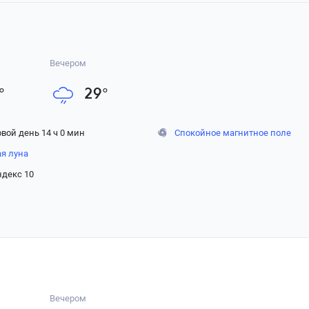
Вечером
°
29
°
вой день 14 ч 0 мин
Спокойное магнитное поле
ая луна
ндекс 10
Вечером