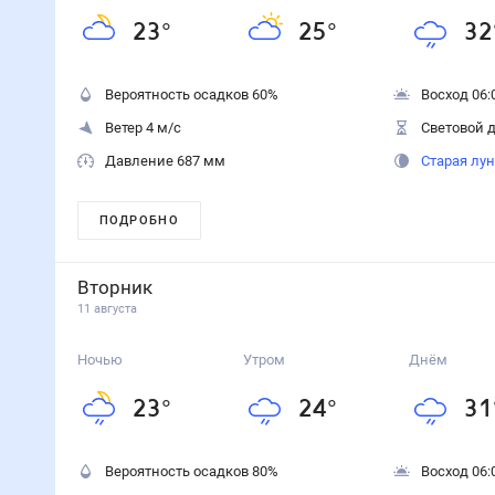
23
°
25
°
32
Вероятность осадков
60
%
Восход 06:
Ветер 4 м/с
Световой д
Давление 687 мм
Старая лу
ПОДРОБНО
Вторник
11 августа
Ночью
Утром
Днём
23
°
24
°
31
Вероятность осадков
80
%
Восход 06: