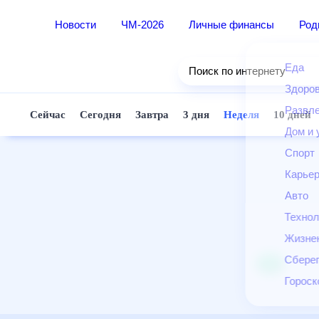
Новости
ЧМ-2026
Личные финансы
Ро
Еда
Поиск по интернету
Здор
Разв
Сейчас
Сегодня
Завтра
3 дня
Неделя
10 д
Дом 
Спор
Карь
Авто
Техн
Жизн
Сбер
Горо