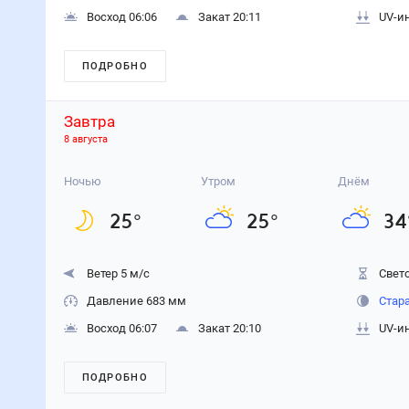
Восход 06:06
Закат 20:11
UV-и
ПОДРОБНО
Завтра
8 августа
Ночью
Утром
Днём
25
°
25
°
34
Ветер 5 м/с
Свето
Давление 683 мм
Стар
Восход 06:07
Закат 20:10
UV-и
ПОДРОБНО