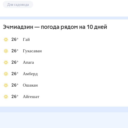
Для садовода
Эчмиадзин
— погода рядом
на 10 дней
26
°
Гай
26
°
Гукасаван
26
°
Апага
26
°
Амберд
26
°
Ошакан
26
°
Айгешат