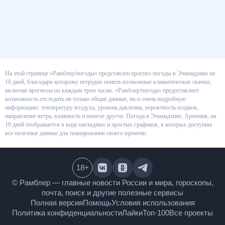
На этой странице «Рамблер/погоды» представлен прогноз погоды в
Эчмиадзине на 10 дней, благодаря которому нетрудно понять
возможные климатические скачки, включая прогнозы по каждым трем
часам. «Рамблер/погода» предоставляет возможность отследить не
только общие данные, но и очень подробную информацию: температуру
воздуха, уровень давления, вероятность осадков, направление ветра,
влажность и многое другое. Погода в Эчмиадзине, Армения, на 10 дней
отображается в виде наглядных и простых графиков, в которых доступны
все полезные данные для планирования своего времени.
18
+
© Рамблер — главные новости России и мира,
гороскопы, почта, поиск и другие полезные сервисы
Полная версия
Помощь
Условия использования
Политика конфиденциальности
Лайки
Топ-100