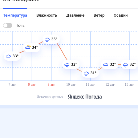
Температура
Влажность
Давление
Ветер
Осадки
Ночь
35°
34°
33°
32°
32°
32°
31°
7 авг
8 авг
9 авг
10 авг
11 авг
12 авг
13 авг
Источник данных