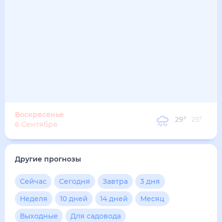
33
°
28
°
4
м/с