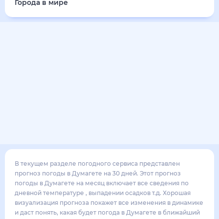
33
°
28
°
4
м/с
суббота
15 августа