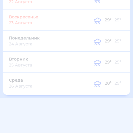
33
°
28
°
4
м/с
вторник
11 августа