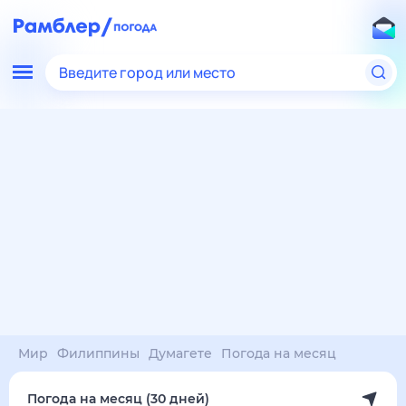
Введите город или место
Мир
Филиппины
Думагете
Погода на месяц
Погода на месяц (30 дней)
в Думагете
7 авг
–
7 сен
янв
фев
мар
апр
май
июн
июл
авг
сен
окт
ноя
дек
Ночь
33°
33°
33°
33°
32°
31°