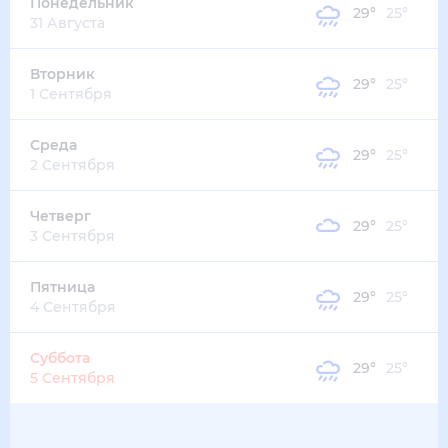
33
°
27
°
4
м/с
четверг
13 августа