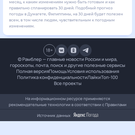
32
°
27
°
4
м/с
воскресенье
16 августа