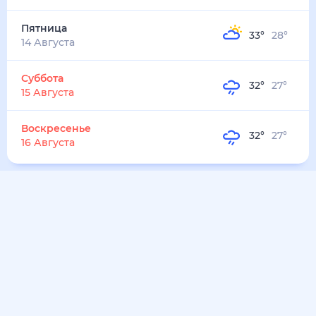
31
°
27
°
4
м/с
воскресенье
9 августа