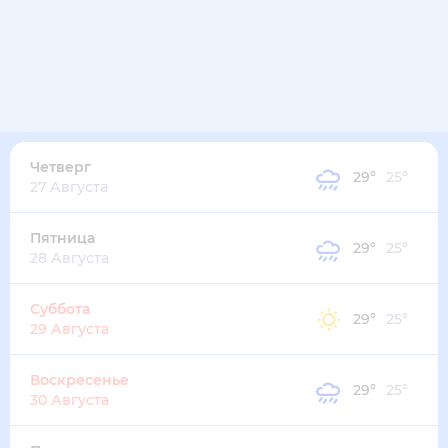
33
°
28
°
4
м/с
среда
12 августа