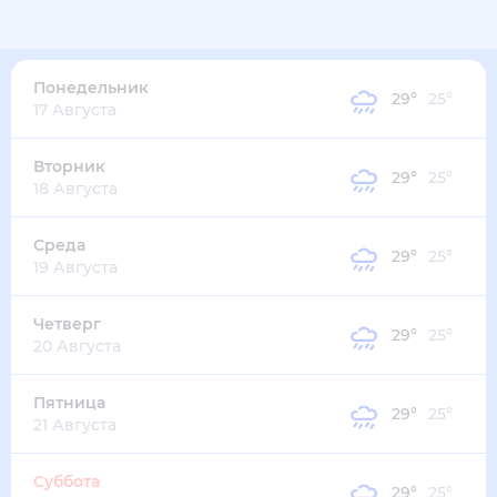
33
°
28
°
5
м/с
понедельник
10 августа