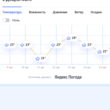
Температура
Влажность
Давление
Ветер
Осадки
Ночь
24°
23°
23°
23°
23°
22°
21°
9 авг
10 авг
11 авг
12 авг
13 авг
14 авг
15 авг
Источник данных