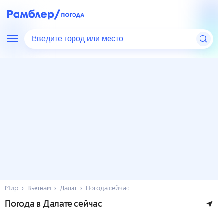
Введите город или место
Мир
Вьетнам
Далат
Погода сейчас
Погода в Далате сейчас