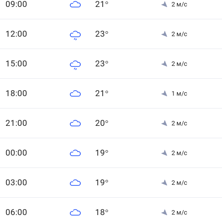
0
9
:00
21
°
2
м/с
12
:00
23
°
2
м/с
15
:00
23
°
2
м/с
18
:00
21
°
1
м/с
21
:00
20
°
2
м/с
0
0
:00
19
°
2
м/с
0
3
:00
19
°
2
м/с
0
6
:00
18
°
2
м/с