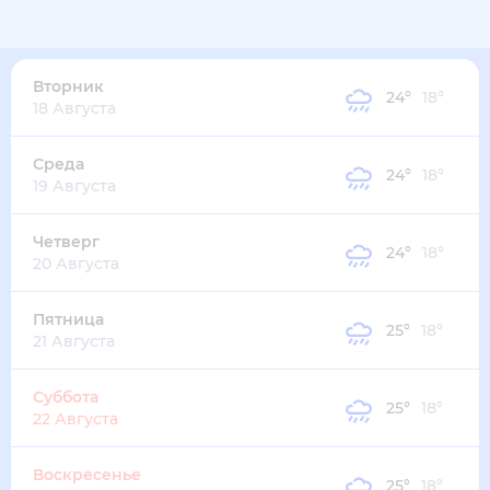
20
°
18
°
2
м/с
вторник
11 августа