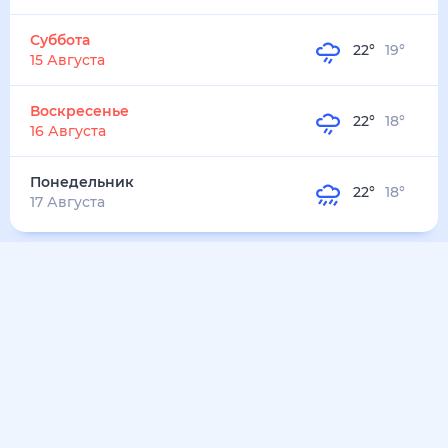
22
°
19
°
3
м/с
понедельник
10 августа