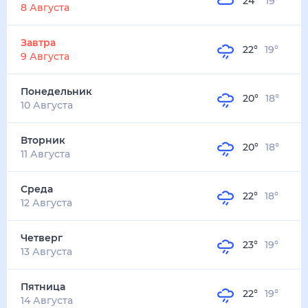
24
°
19
°
3
м/с
завтра
9 августа