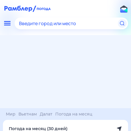
Введите город или место
Мир
Вьетнам
Далат
Погода на месяц
Погода на месяц (30 дней)
в Далате
8 авг
–
8 сен
янв
фев
мар
апр
май
июн
июл
авг
сен
окт
ноя
дек
Ночь
24°
23°
22°
22°