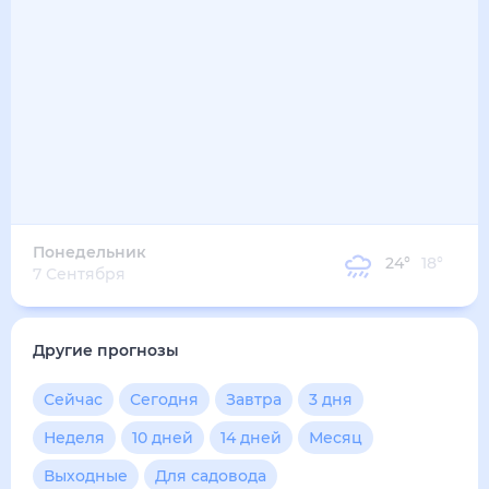
22
°
19
°
3
м/с