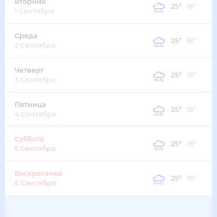
23
°
19
°
3
м/с
пятница
14 августа