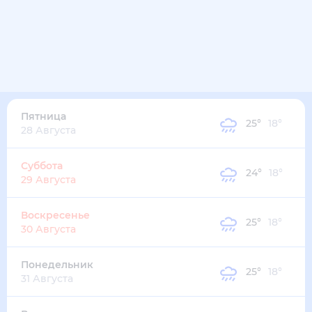
22
°
18
°
3
м/с
четверг
13 августа