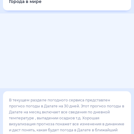
22
°
19
°
3
м/с
воскресенье
16 августа