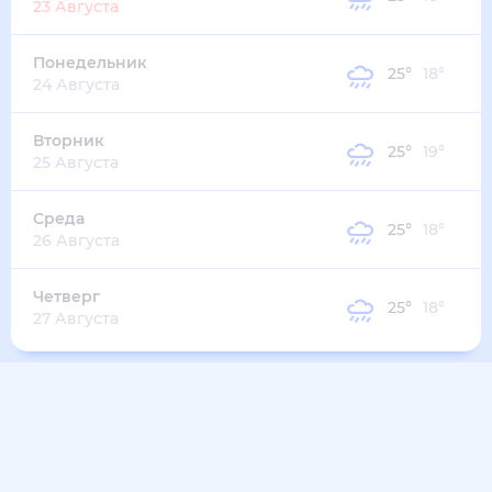
20
°
18
°
3
м/с
среда
12 августа