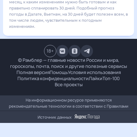
22
°
18
°
3
м/с
понедельник
17 августа