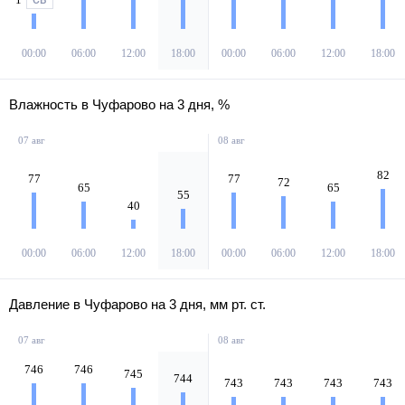
СВ
00:00
06:00
12:00
18:00
00:00
06:00
12:00
18:00
Влажность в Чуфарово на 3 дня, %
07 авг
08 авг
82
77
77
72
65
65
55
40
00:00
06:00
12:00
18:00
00:00
06:00
12:00
18:00
Давление в Чуфарово на 3 дня, мм рт. ст.
07 авг
08 авг
746
746
745
744
743
743
743
743