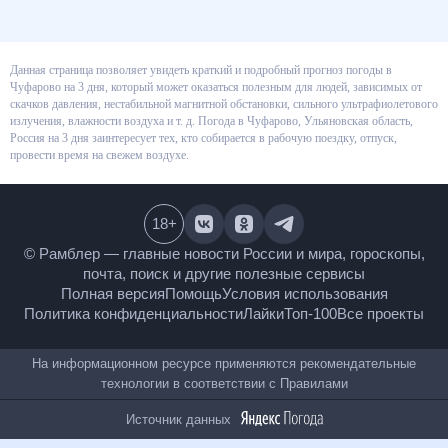
Данная страница позволяет увидеть краткий и подробный прогноз
погоды в Чуфарово на 3 дня, который может оказаться полезным для
людей, зависимых от скачков давления, нестабильной магнитной
обстановки, сильного ультрафиолетового излучения, влажности воздуха
и т. д. Погода в Чуфарово, Ульяновская область, Россия на 3 дня
заинтересует тех, кто собирается в рабочую поездку, отпуск, провести
время на свежем воздухе.
18
+
© Рамблер — главные новости России и мира,
гороскопы, почта, поиск и другие полезные сервисы
Полная версия
Помощь
Условия использования
Политика конфиденциальности
Лайки
Топ-100
Все проекты
На информационном ресурсе применяются
рекомендательные технологии в соответствии с
Правилами