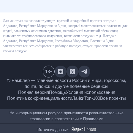
Данная страница позволяет увидеть краткий и подробный прогноз
погоды в Ардатове, Республика Мордовия на 3 дня, который может
оказаться полезным для людей, зависимых от скачков давления,
нестабильной магнитной обстановки, сильного ультрафиолетового
излучения, влажности воздуха и т. д. Погода в Ардатове, Республика
Мордовия, Республика Мордовия, Россия на 3 дня заинтересует тех, кто
собирается в рабочую поездку, отпуск, провести время на свежем
воздухе.
18
+
© Рамблер — главные новости России и мира,
гороскопы, почта, поиск и другие полезные сервисы
Полная версия
Помощь
Условия использования
Политика конфиденциальности
Лайки
Топ-100
Все проекты
На информационном ресурсе применяются
рекомендательные технологии в соответствии с
Правилами