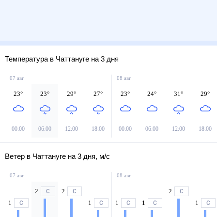
Температура в Чаттануге на 3 дня
07 авг
08 авг
23
°
23
°
29
°
27
°
23
°
24
°
31
°
29
°
00:00
06:00
12:00
18:00
00:00
06:00
12:00
18:00
Ветер в Чаттануге на 3 дня, м/с
07 авг
08 авг
2
2
2
С
С
С
1
1
1
1
1
С
С
С
С
С