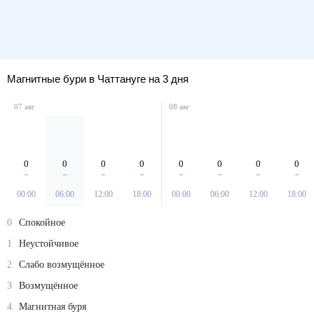
Магнитные бури в Чаттануге на 3 дня
07 авг
08 авг
0
0
0
0
0
0
0
0
00:00
06:00
12:00
18:00
00:00
06:00
12:00
18:00
0
Спокойное
1
Неустойчивое
2
Слабо возмущённое
3
Возмущённое
4
Магнитная буря