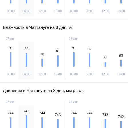
00:00
06:00
12:00
18:00
00:00
06:00
12:00
18:00
Влажность в Чаттануге на 3 дня, %
07 авг
08 авг
91
91
88
87
81
70
65
58
00:00
06:00
12:00
18:00
00:00
06:00
12:00
18:00
Давление в Чаттануге на 3 дня, мм рт. ст.
07 авг
08 авг
745
744
744
744
744
743
743
742