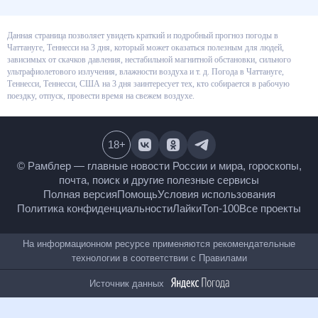
Данная страница позволяет увидеть краткий и подробный прогноз
погоды в Чаттануге, Теннесси на 3 дня, который может оказаться
полезным для людей, зависимых от скачков давления, нестабильной
магнитной обстановки, сильного ультрафиолетового излучения,
влажности воздуха и т. д. Погода в Чаттануге, Теннесси, Теннесси, США на
3 дня заинтересует тех, кто собирается в рабочую поездку, отпуск,
провести время на свежем воздухе.
18
+
© Рамблер — главные новости России и мира,
гороскопы, почта, поиск и другие полезные сервисы
Полная версия
Помощь
Условия использования
Политика конфиденциальности
Лайки
Топ-100
Все проекты
На информационном ресурсе применяются
рекомендательные технологии в соответствии с
Правилами
Источник данных