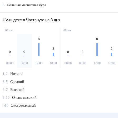
5
Большая магнитная буря
UV-индекс в Чаттануге на 3 дня
07 авг
08 авг
8
8
2
2
0
0
0
0
00:00
06:00
12:00
18:00
00:00
06:00
12:00
18:00
1-2
Низкий
3-5
Средний
6-7
Высокий
8-10
Очень высокий
>10
Экстремальный