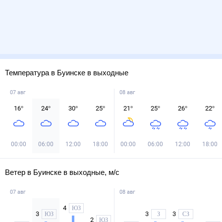
Температура в Буинске в выходные
07 авг
08 авг
16
°
24
°
30
°
25
°
21
°
25
°
26
°
22
°
00:00
06:00
12:00
18:00
00:00
06:00
12:00
18:00
Ветер в Буинске в выходные, м/с
07 авг
08 авг
4
ЮЗ
3
3
3
ЮЗ
З
СЗ
2
ЮЗ