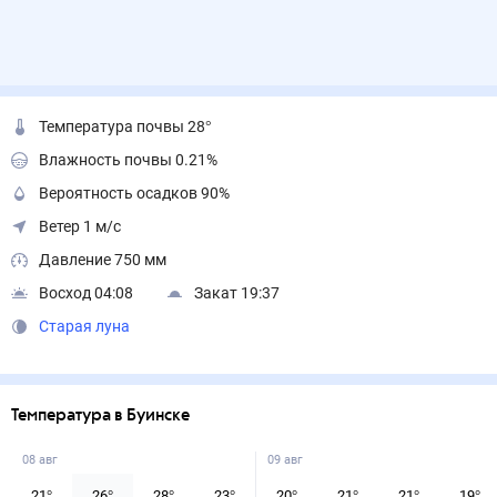
Температура почвы 28°
Влажность почвы 0.21%
Вероятность осадков 90%
Ветер 1 м/с
Давление 750 мм
Восход 04:08
Закат 19:37
Старая луна
Температура в Буинске
08 авг
09 авг
21
°
26
°
28
°
23
°
20
°
21
°
21
°
19
°