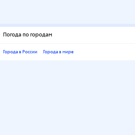
Погода по городам
Города в России
Города в мире