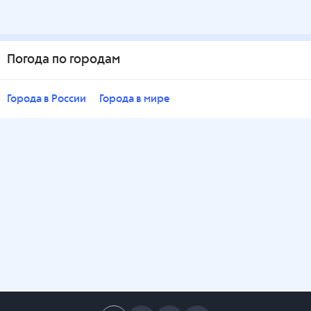
Погода по городам
Города в России
Города в мире