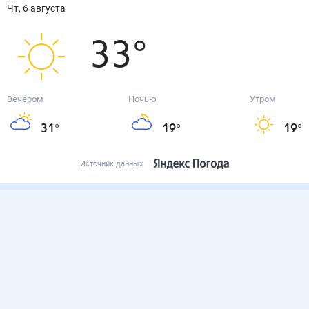
чт, 6 августа
33
°
Вечером
Ночью
Утром
31
°
19
°
19
°
Источник данных