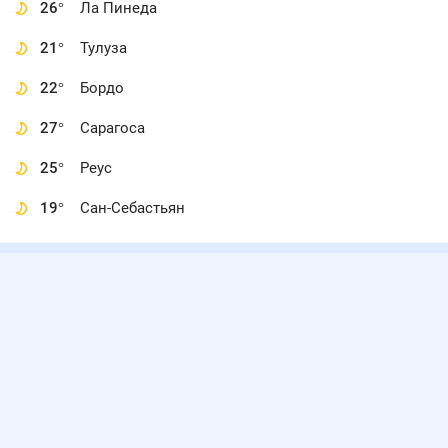
26
°
Ла Пинеда
21
°
Тулуза
22
°
Бордо
27
°
Сарагоса
25
°
Реус
19
°
Сан-Себастьян