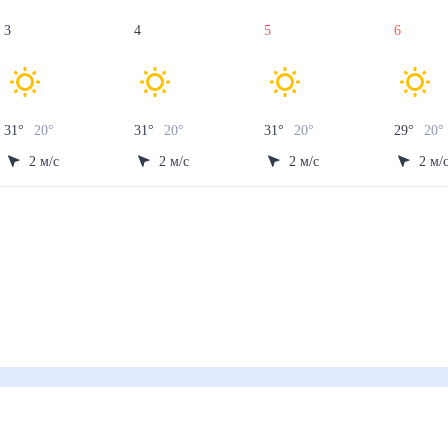
3
4
5
6
31
°
20
°
31
°
20
°
31
°
20
°
29
°
20
2
м/с
2
м/с
2
м/с
2
м/