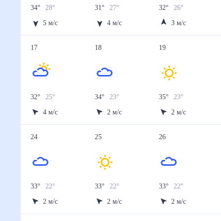
34
°
28
°
31
°
27
°
32
°
26
°
5
м/с
4
м/с
3
м/с
17
18
19
32
°
25
°
34
°
23
°
35
°
23
°
4
м/с
2
м/с
2
м/с
24
25
26
33
°
22
°
33
°
22
°
33
°
22
°
2
м/с
2
м/с
2
м/с