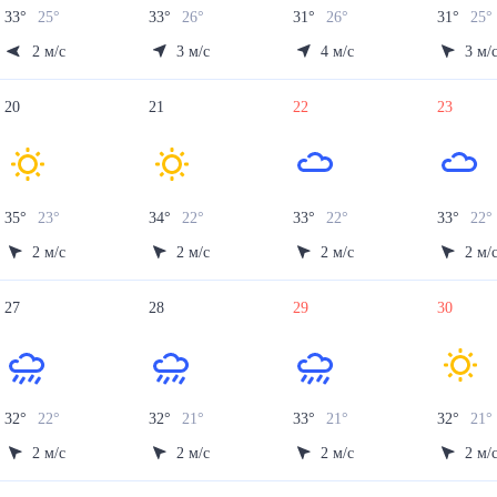
33
°
25
°
33
°
26
°
31
°
26
°
31
°
25
°
2
м/с
3
м/с
4
м/с
3
м/
20
21
22
23
35
°
23
°
34
°
22
°
33
°
22
°
33
°
22
°
2
м/с
2
м/с
2
м/с
2
м/
27
28
29
30
32
°
22
°
32
°
21
°
33
°
21
°
32
°
21
°
2
м/с
2
м/с
2
м/с
2
м/