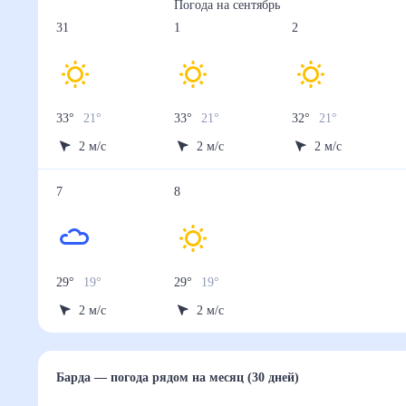
Погода на
сентябрь
31
1
2
33
°
21
°
33
°
21
°
32
°
21
°
2
м/с
2
м/с
2
м/с
7
8
29
°
19
°
29
°
19
°
2
м/с
2
м/с
Барда
— погода рядом
на месяц (30 дней)