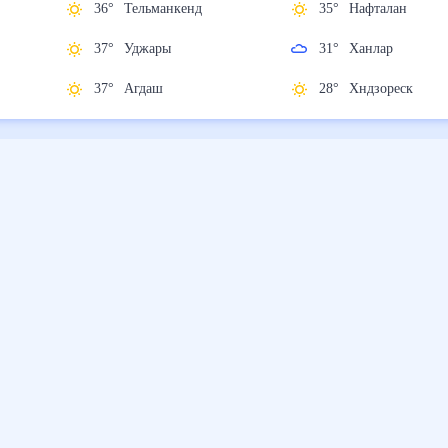
36
°
Тельманкенд
35
°
Нафталан
37
°
Уджары
31
°
Ханлар
37
°
Агдаш
28
°
Хндзореск