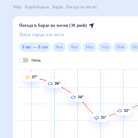
Мир
Азербайджан
Барда
Погода на месяц
Погода в Барде на месяц (30 дней)
Поиск города или места
8 авг
—
8 сен
Янв
Фев
Мар
Апр
Май
Ночь
37°
36°
34°
32°
31°