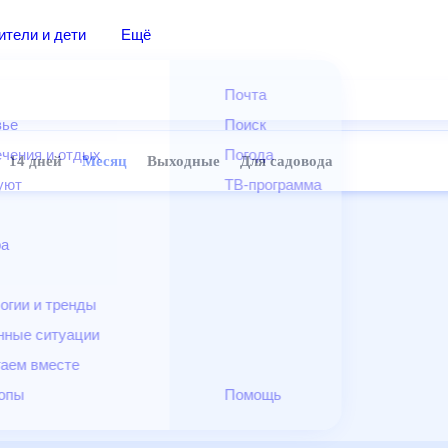
дители и дети
Ещё
Почта
овье
Поиск
лечения и отдых
Погода
ней
14 дней
Месяц
Выходные
Для садовода
и уют
ТВ-программа
т
ера
ологии и тренды
енные ситуации
егаем вместе
скопы
Помощь