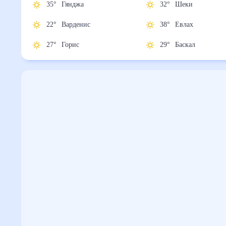
35
°
Гянджа
32
°
Шеки
22
°
Варденис
38
°
Евлах
27
°
Горис
29
°
Баскал