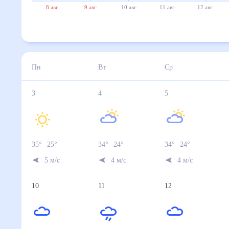
8 авг
9 авг
10 авг
11 авг
12 авг
Пн
Вт
Ср
3
4
5
35
°
25
°
34
°
24
°
34
°
24
°
5
м/с
4
м/с
4
м/с
10
11
12