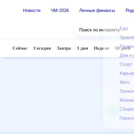
Новости
ЧМ-2026
Личные финансы
Ро
Еда
Поиск по интернету
Здор
Разв
Сейчас
Сегодня
Завтра
3 дня
Неделя
10 д
Дом 
Спор
Карь
Авто
Техн
Жизн
Сбер
Горо