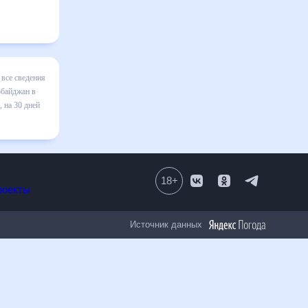
рде,
а покажет
жно быть
ет
18
+
Все проекты
Источник данных