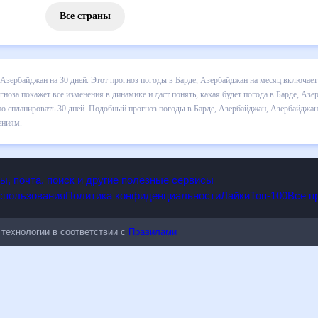
Все страны
 погоды в Барде, Азербайджан на 30 дней. Этот прогноз погоды в Ба
емпературе , выпадении осадков т.д. Хорошая визуализация прогноз
ода в Барде, Азербайджан в ближайший месяц, к каким изменениям ну
прогноз погоды в Барде, Азербайджан, Азербайджан, на 30 дней буд
дным изменениям.
опы, почта, поиск и другие полезные сервисы
 использования
Политика конфиденциальности
Лайки
Топ-100
ые технологии в соответствии с
Правилами