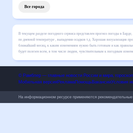
Все города
В текущем разделе погодного сервиса представлен прогноз
Азербайджан на месяц включает все сведения по дневной т
все изменения в динамике и даст понять, какая будет пог
готовым и как правильно спланировать 30 дней. Подобный 
полезен всем, в том числе людям, чувствительным к пого
© Рамблер — главные новости России и мира, гороск
Мобильная версия
Реклама
Помощь
Вакансии
Условия
На информационном ресурсе применяются рекомендательн