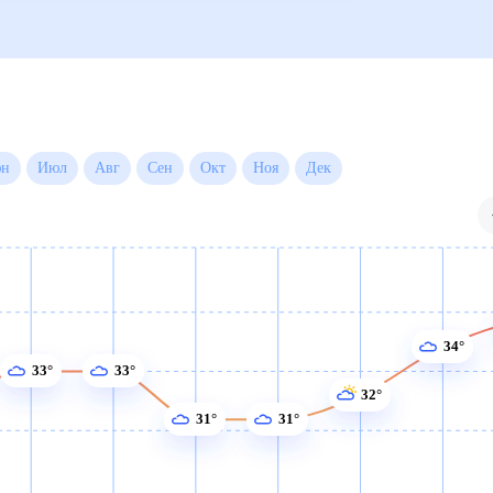
Июн
Июл
Авг
Сен
Окт
Ноя
Дек
34°
33°
33°
32°
31°
31°