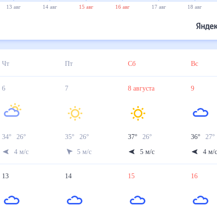
13 авг
14 авг
15 авг
16 авг
17 авг
18 авг
Чт
Пт
Сб
Вс
6
7
8
августа
9
34
°
26
°
35
°
26
°
37
°
26
°
36
°
27
4
м/с
5
м/с
5
м/с
4
м/
13
14
15
16