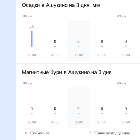
Осадки в Ашукино на 3 дня, мм
08 авг
09 авг
1.5
0
0
0
0
00:00
06:00
12:00
18:00
00:00
Магнитные бури в Ашукино на 3 дня
08 авг
09 авг
0
0
0
0
0
00:00
06:00
12:00
18:00
00:00
0
Спокойное
2
Слабо возмущённое