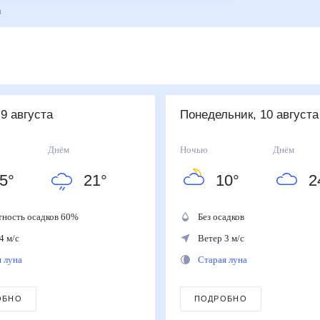
3 дня
 9 августа
понедельник, 10 август
Днём
Ночью
Днём
5
°
21
°
10
°
2
тность осадков
60
%
Без осадков
4 м/с
Ветер 3 м/с
я луна
Старая луна
ОБНО
ПОДРОБНО