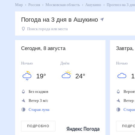
Мир
Россия
Московская область
Ашукино
Прогноз на 
Погода на 3 дня в Ашукино
Поиск города или места
День
Температура
Осадки
Ветер
Сегодня
24
°
19
°
0
%
3
м/с
Сегодня, 8 августа
Завтра,
8
августа
Завтра
21
°
15
°
60
%
4
м/с
Ночью
Днём
Ночью
9
августа
19
°
24
°
1
Понедельник
24
°
10
°
0
%
3
м/с
10
августа
Без осадков
Вероя
Ветер 3 м/с
Ветер 
Старая луна
Стара
ПОДРОБНО
ПОДР