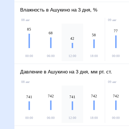
Влажность в Ашукино на 3 дня, %
08 авг
09 авг
85
77
68
58
42
00:00
06:00
12:00
18:00
00:00
Давление в Ашукино на 3 дня, мм рт. ст.
08 авг
09 авг
742
742
742
741
741
00:00
06:00
12:00
18:00
00:00