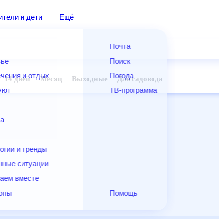
дители и дети
Ещё
Почта
овье
Поиск
лечения и отдых
Погода
ней
14 дней
Месяц
Выходные
Для садовода
и уют
ТВ-программа
т
ера
ологии и тренды
енные ситуации
егаем вместе
скопы
Помощь