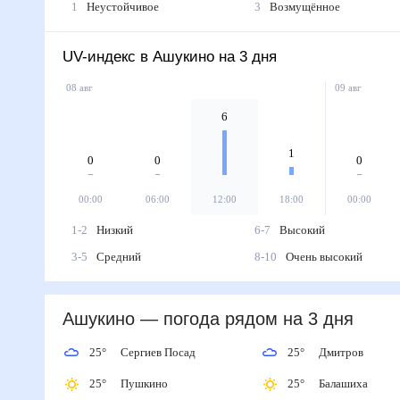
1
Неустойчивое
3
Возмущённое
UV-индекс в Ашукино на 3 дня
08 авг
09 авг
6
1
0
0
0
00:00
06:00
12:00
18:00
00:00
1-2
Низкий
6-7
Высокий
3-5
Средний
8-10
Очень высокий
Ашукино
— погода рядом
на 3 дня
25
°
Сергиев Посад
25
°
Дмитров
25
°
Пушкино
25
°
Балашиха