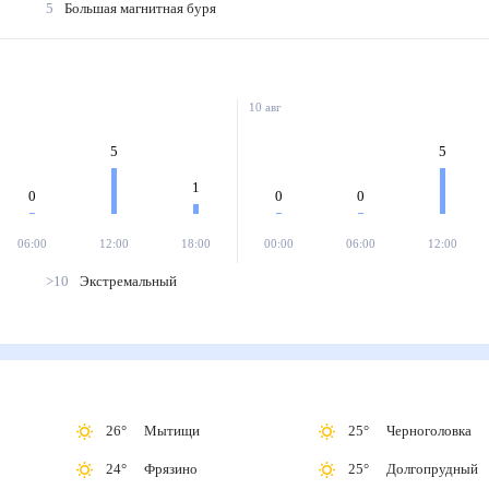
5
Большая магнитная буря
10 авг
5
5
1
0
0
0
06:00
12:00
18:00
00:00
06:00
12:00
>10
Экстремальный
26
°
Мытищи
25
°
Черноголовка
24
°
Фрязино
25
°
Долгопрудный