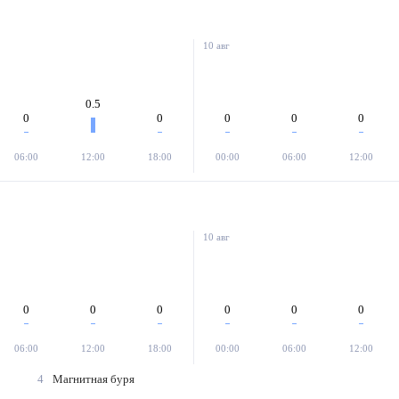
10 авг
0.5
0
0
0
0
0
06:00
12:00
18:00
00:00
06:00
12:00
10 авг
0
0
0
0
0
0
06:00
12:00
18:00
00:00
06:00
12:00
4
Магнитная буря