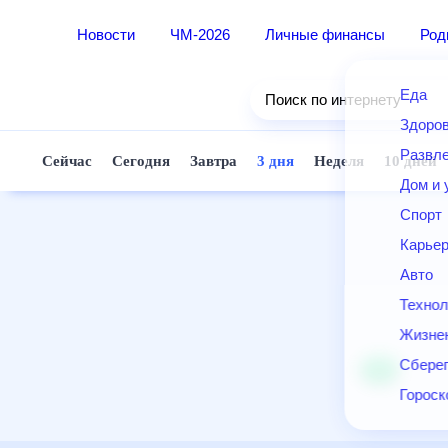
Новости
ЧМ-2026
Личные финансы
Ро
Еда
Поиск по интернету
Здор
Разв
Сейчас
Сегодня
Завтра
3 дня
Неделя
10 д
Дом 
Спор
Карь
Авто
Техн
Жизн
Сбер
Горо