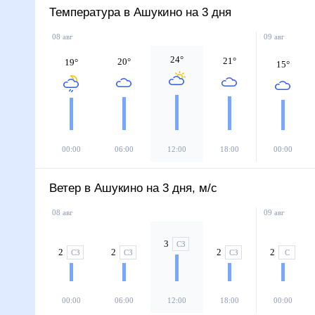
Температура в Ашукино на 3 дня
08 авг
09 авг
24
°
21
°
20
°
19
°
15
°
00:00
06:00
12:00
18:00
00:00
Ветер в Ашукино на 3 дня, м/с
08 авг
09 авг
3
СЗ
2
2
2
2
СЗ
СЗ
СЗ
С
00:00
06:00
12:00
18:00
00:00