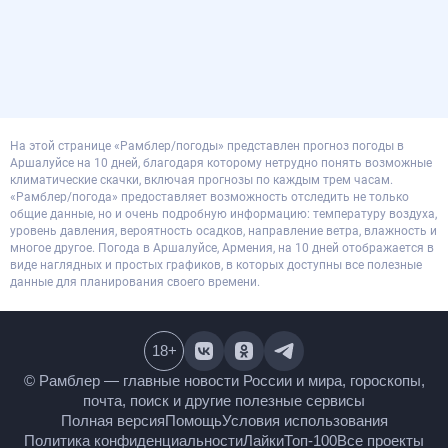
На этой странице «Рамблер/погоды» представлен прогноз погоды в
Аршалуйсе на 10 дней, благодаря которому нетрудно понять возможные
климатические скачки, включая прогнозы по каждым трем часам.
«Рамблер/погода» предоставляет возможность отследить не только
общие данные, но и очень подробную информацию: температуру воздуха,
уровень давления, вероятность осадков, направление ветра, влажность и
многое другое. Погода в Аршалуйсе, Армения, на 10 дней отображается в
виде наглядных и простых графиков, в которых доступны все полезные
данные для планирования своего времени.
18
+
© Рамблер — главные новости России и мира,
гороскопы, почта, поиск и другие полезные сервисы
Полная версия
Помощь
Условия использования
Политика конфиденциальности
Лайки
Топ-100