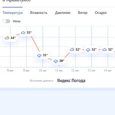
Температура
Влажность
Давление
Ветер
Осадки
Ночь
35°
34°
32°
32°
32°
31°
30°
8 авг
9 авг
10 авг
11 авг
12 авг
13 авг
14 авг
Источник данных