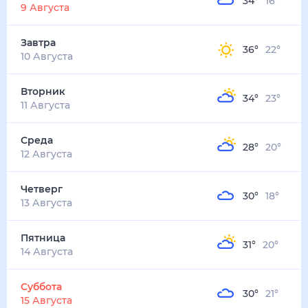
34
°
16
°
2
м/с
завтра
10 августа