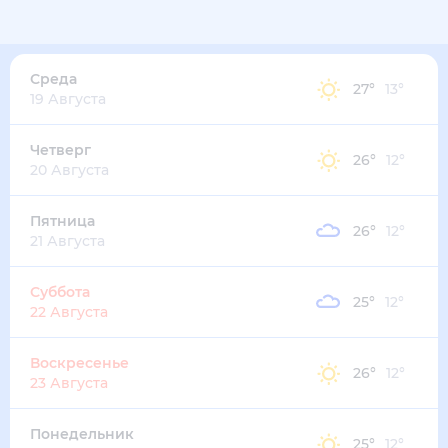
34
°
23
°
6
м/с
среда
12 августа