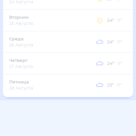
28
°
20
°
4
м/с
четверг
13 августа