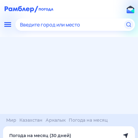
Введите город или место
Мир
Казахстан
Аркалык
Погода на месяц
Погода на месяц (30 дней)
в Аркалыке
9 авг
–
9 сен
янв
фев
мар
апр
май
июн
июл
авг
сен
окт
ноя
дек
Ночь
36°
34°
34°
31°
30°
28°