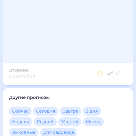
30
°
21
°
5
м/с