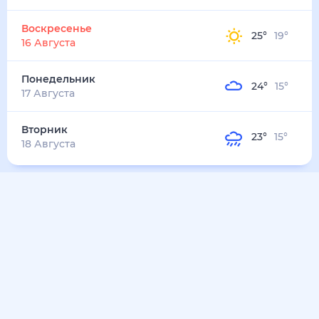
36
°
22
°
3
м/с
вторник
11 августа