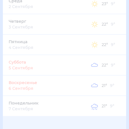
31
°
20
°
3
м/с
суббота
15 августа