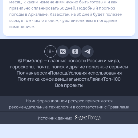
24
°
15
°
6
м/с
вторник
18 августа