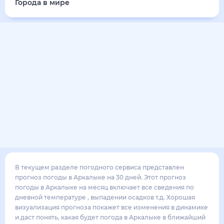
25
°
19
°
5
м/с
понедельник
17 августа