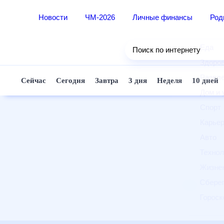
Новости
ЧМ-2026
Личные финансы
Ро
Еда
Поиск по интернету
Здор
Разв
Сейчас
Сегодня
Завтра
3 дня
Неделя
10 д
Дом 
Спор
Карь
Авто
Техн
Жизн
Сбер
Горо