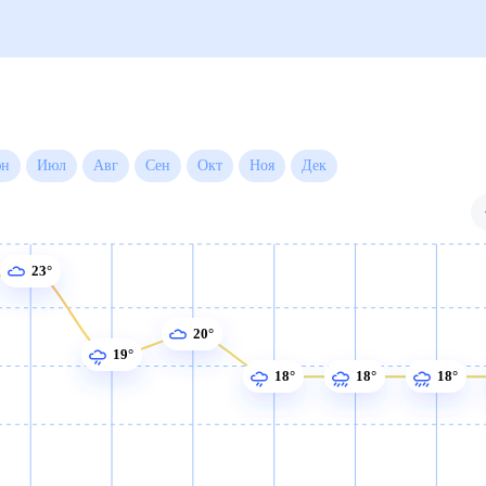
а на месяц
Июн
Июл
Авг
Сен
Окт
Ноя
Дек
23°
20°
19°
18°
18°
18°