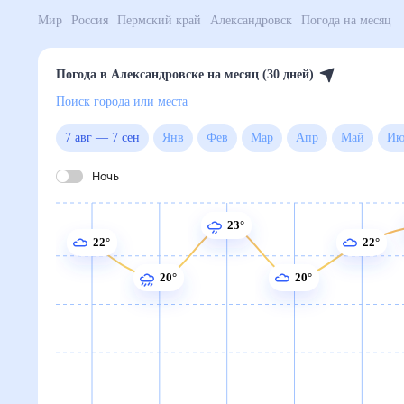
Мир
Россия
Пермский край
Александровск
Погод
Погода в Александровске на месяц (30 дней)
Поиск города или места
7 авг
—
7 сен
Янв
Фев
Мар
Апр
Май
Ночь
23°
22°
22°
20°
20°