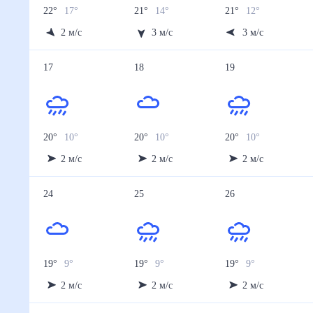
Осадки, мм
0.5
0
0.5
0
0
13 авг
14 авг
15 авг
16 авг
17 авг
Температура ночью, °C
14
13
12
10
10
Температура днём, °C
20
19
18
21
20
Влажность, %
62
65
64
76
78
Давление, мм
748
747
748
744
744
Ветер, м/с
2
3
2
2
2
Осадки, мм
0
0.6
0.8
2.4
4
18 авг
19 авг
20 авг
21 авг
22 авг
Температура ночью, °C
10
10
10
9
9
Температура днём, °C
20
20
19
19
20
Влажность, %
77
79
80
80
77
Давление, мм
745
744
744
744
745
Ветер, м/с
2
2
2
2
2
Осадки, мм
2.3
3.1
3.5
2.7
2.1
23 авг
24 авг
25 авг
26 авг
27 авг
Температура ночью, °C
9
9
9
9
8
Температура днём, °C
19
19
19
19
18
Влажность, %
77
77
78
77
80
Давление, мм
745
745
744
744
745
Ветер, м/с
2
2
2
2
2