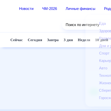
Новости
ЧМ-2026
Личные финансы
Родители и дети
Ещё
Еда
Здоровье
Развлечения и отдых
Дом и уют
Спорт
Карьера
Авто
Технологии и тренды
Жизненные ситуации
Сберегаем вместе
Гороскопы
Почта
Поиск
Погода
ТВ-программа
Помощь