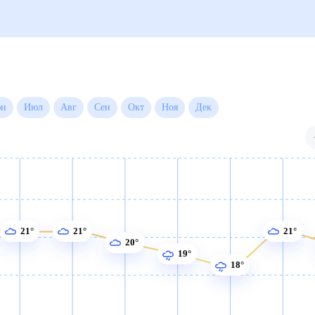
ые
Для садовода
(30 дней)
21°
21°