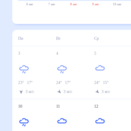
20°
19°
6 авг
7 авг
8 авг
9 авг
10 авг
11 авг
3 авг
4 авг
5 авг
6 авг
7 авг
Температура ночью, °C
17
17
15
16
13
Температура днём, °C
23
24
24
19
20
Влажность, %
76
54
36
39
53
Давление, мм
743
744
746
746
748
Ветер, м/с
3
3
3
5
3
Осадки, мм
1.1
0.4
0
0
0.1
8 авг
9 авг
10 авг
11 авг
12 авг
Температура ночью, °C
18
19
17
14
12
Температура днём, °C
26
25
22
21
21
Влажность, %
52
50
65
55
63
Давление, мм
742
747
745
749
750
Ветер, м/с
6
2
2
3
3