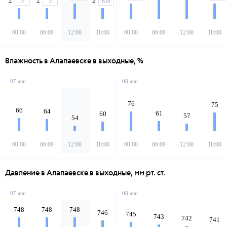
2
2
2
З
З
ЮЗ
00:00
06:00
12:00
18:00
00:00
06:00
12:00
18:00
Влажность в Алапаевске в выходные, %
07 авг
08 авг
76
75
66
64
61
60
57
54
00:00
06:00
12:00
18:00
00:00
06:00
12:00
18:00
Давление в Алапаевске в выходные, мм рт. ст.
07 авг
08 авг
748
748
748
746
745
743
742
741