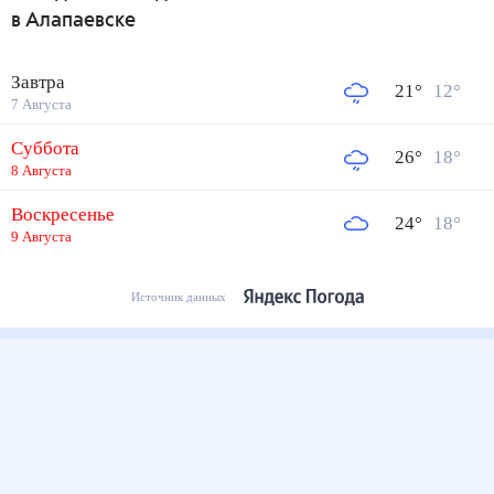
в Алапаевске
Завтра
21
°
12
°
7 Августа
Суббота
26
°
18
°
8 Августа
Воскресенье
24
°
18
°
9 Августа
Источник данных