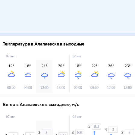
Температура в Алапаевске в выходные
07 авг
08 авг
12
°
16
°
21
°
20
°
18
°
22
°
26
°
23
°
00:00
06:00
12:00
18:00
00:00
06:00
12:00
18:00
Ветер в Алапаевске в выходные, м/с
07 авг
08 авг
5
ЮЗ
4
З
3
3
3
З
ЮЗ
З