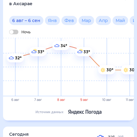
в Аксарае
6 авг
–
6 сен
Янв
Фев
Мар
Апр
Май
И
Ночь
34°
33°
33°
32°
30°
30°
6 авг
7 авг
8 авг
9 авг
10 авг
11 авг
Источник данных
Сегодня