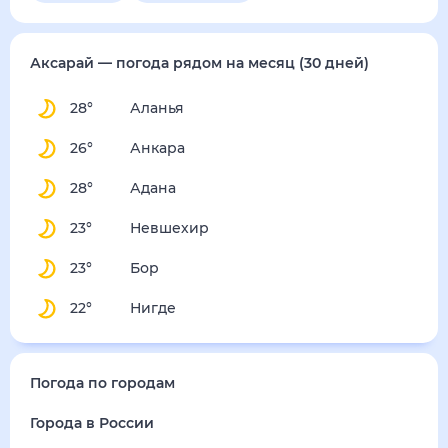
Аксарай
— погода рядом
на месяц (30 дней)
28
°
Аланья
26
°
Анкара
28
°
Адана
23
°
Невшехир
23
°
Бор
22
°
Нигде
Погода по городам
Города в России