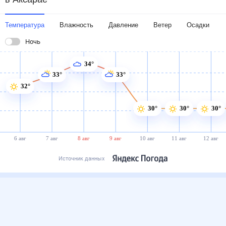
Температура
Влажность
Давление
Ветер
Осадки
Ночь
34°
33°
33°
32°
30°
30°
30°
6 авг
7 авг
8 авг
9 авг
10 авг
11 авг
12 авг
Источник данных