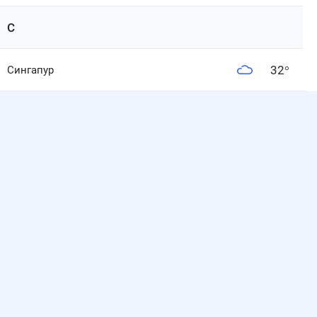
С
32
°
Сингапур