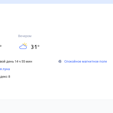
Вечером
°
31
°
вой день 14 ч 55 мин
Спокойное магнитное поле
я луна
декс 8