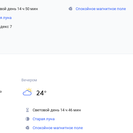
вой день 14 ч 50 мин
Спокойное магнитное поле
я луна
декс 7
Вечером
°
24
°
Световой день 14 ч 46 мин
Старая луна
Спокойное магнитное поле