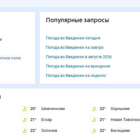
Популярные запросы
Погода во Введенке сегодня
м
Погода во Введенке на завтра
Погода во Введенке в августе 2026
итное поле
Погода во Введенке на выходные
Погода во Введенке на неделю
и
20
°
Шевченкове
22
°
Хорошеве
21
°
Есхар
21
°
Новая Таволжа
22
°
Золочев
22
°
Васищеве