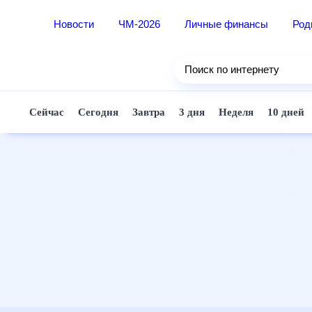
Новости
ЧМ-2026
Личные финансы
Ро
Еда
Поиск по интернету
Здор
Разв
Сейчас
Сегодня
Завтра
3 дня
Неделя
10 д
Дом 
Спор
Карь
Авто
Техн
Жизн
Сбер
Горо