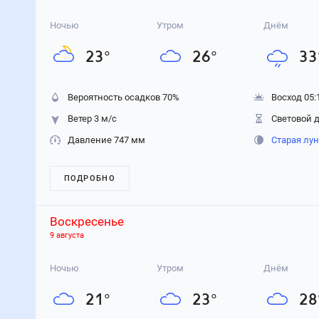
Ночью
Утром
Днём
23
°
26
°
33
Вероятность осадков
70
%
Восход 05:
Ветер 3 м/с
Световой д
Давление 747 мм
Старая лу
ПОДРОБНО
Воскресенье
9 августа
Ночью
Утром
Днём
21
°
23
°
28