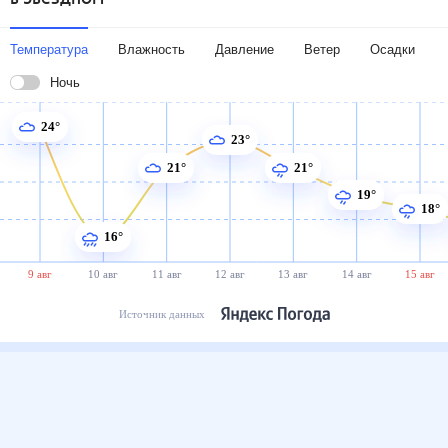
Температура
Влажность
Давление
Ветер
Осадки
Ночь
24°
23°
21°
21°
19°
18°
16°
9 авг
10 авг
11 авг
12 авг
13 авг
14 авг
15 авг
Источник данных