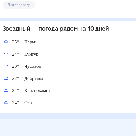
Для садовода
Звездный
— погода рядом
на 10 дней
25
°
Пермь
24
°
Кунгур
23
°
Чусовой
22
°
Добрянка
24
°
Краснокамск
24
°
Оса