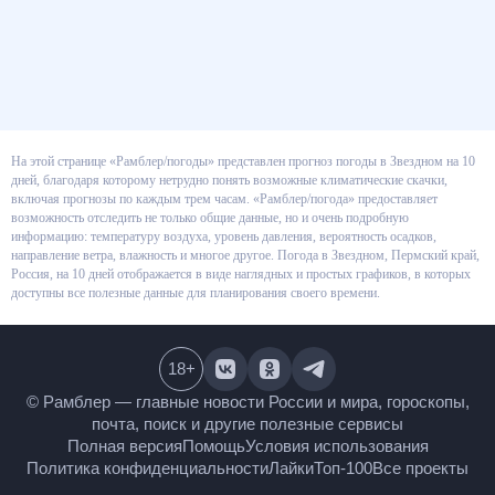
На этой странице «Рамблер/погоды» представлен прогноз погоды в
Звездном на 10 дней, благодаря которому нетрудно понять возможные
климатические скачки, включая прогнозы по каждым трем часам.
«Рамблер/погода» предоставляет возможность отследить не только
общие данные, но и очень подробную информацию: температуру воздуха,
уровень давления, вероятность осадков, направление ветра, влажность и
многое другое. Погода в Звездном, Пермский край, Россия, на 10 дней
отображается в виде наглядных и простых графиков, в которых доступны
все полезные данные для планирования своего времени.
18
+
© Рамблер — главные новости России и мира,
гороскопы, почта, поиск и другие полезные сервисы
Полная версия
Помощь
Условия использования
Политика конфиденциальности
Лайки
Топ-100