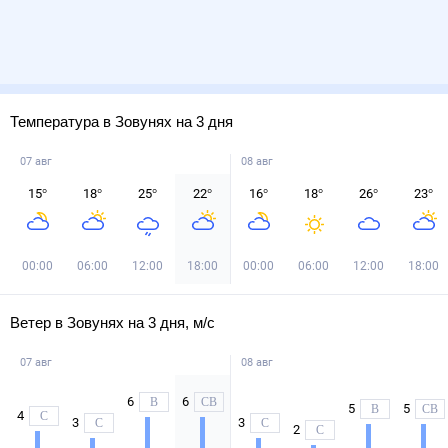
Температура в Зовунях на 3 дня
07 авг
08 авг
15
°
18
°
25
°
22
°
16
°
18
°
26
°
23
°
00:00
06:00
12:00
18:00
00:00
06:00
12:00
18:00
Ветер в Зовунях на 3 дня, м/с
07 авг
08 авг
6
6
В
СВ
5
5
В
СВ
4
С
3
3
С
С
2
С