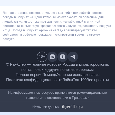
Данная страница позволяет увидеть краткий и подробный прогноз
погоды в Зовунях на 3 дня, который может оказаться полезным для
людей, зависимых от скачков давления, нестабильной магнитной
обстановки, сильного ультрафиолетового излучения, влажности воздуха
и т. д. Погода в Зовунях, Армения на 3 дня заинтересует тех, кто
собирается в рабочую поездку, отпуск, провести время на свежем
воздухе.
18
+
© Рамблер — главные новости России и мира,
гороскопы, почта, поиск и другие полезные сервисы
Полная версия
Помощь
Условия использования
Политика конфиденциальности
Лайки
Топ-100
Все проекты
На информационном ресурсе применяются
рекомендательные технологии в соответствии с
Правилами
Источник данных