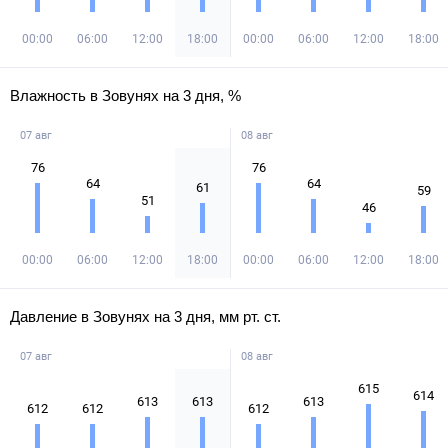
00:00
06:00
12:00
18:00
00:00
06:00
12:00
18:00
Влажность в Зовунях на 3 дня, %
07 авг
08 авг
76
76
64
64
61
59
51
46
00:00
06:00
12:00
18:00
00:00
06:00
12:00
18:00
Давление в Зовунях на 3 дня, мм рт. ст.
07 авг
08 авг
615
614
613
613
613
612
612
612