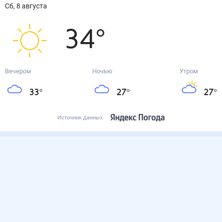
сб, 8 августа
34
°
Вечером
Ночью
Утром
33
°
27
°
27
°
Источник данных