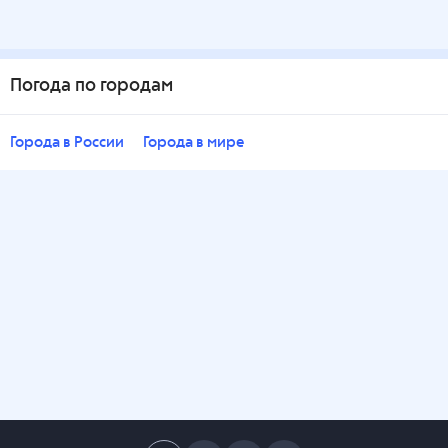
Погода по городам
Города в России
Города в мире