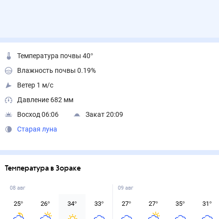
Температура почвы 40°
Влажность почвы 0.19%
Ветер 1 м/с
Давление 682 мм
Восход 06:06
Закат 20:09
Старая луна
Температура в Зораке
08 авг
09 авг
25
°
26
°
34
°
33
°
27
°
27
°
35
°
31
°