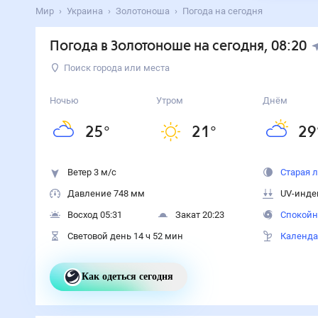
Мир
Украина
Золотоноша
Погода на сегодня
Погода в Золотоноше на сегодня
, 08:20
Поиск города или места
Ночью
Утром
Днём
25
°
21
°
29
Ветер 3 м/с
Старая 
Давление 748 мм
UV-инде
Восход 05:31
Закат 20:23
Спокойн
Световой день 14 ч 52 мин
Календа
Как одеться сегодня