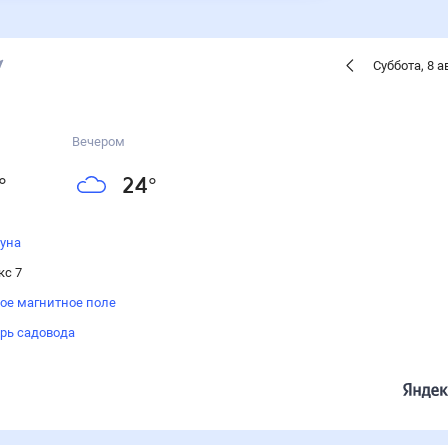
Суббота
,
8
а
Вечером
°
24
°
луна
кс 7
ое магнитное поле
рь садовода