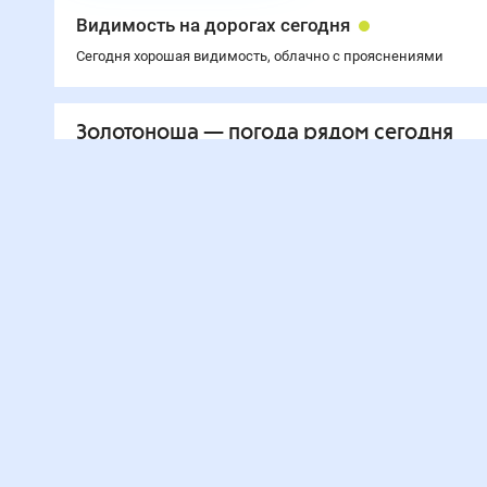
Видимость на дорогах сегодня
Сегодня хорошая видимость, облачно с прояснениями
Золотоноша
— погода рядом
сегодня
24
°
Черкассы
24
°
Чернобай
21
°
Ржищев
24
°
Лубны
22
°
Богуслав
23
°
Шпола