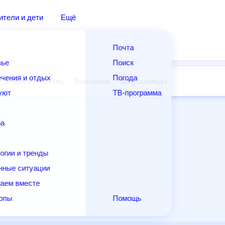
дители и дети
Ещё
Почта
овье
Поиск
лечения и отдых
Погода
ней
14 дней
Месяц
Выходные
Для садовода
и уют
ТВ-программа
т
ера
ологии и тренды
енные ситуации
егаем вместе
скопы
Помощь