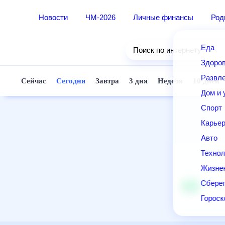
Новости
ЧМ-2026
Личные финансы
Ро
Еда
Поиск по интернету
Здор
Разв
Сейчас
Сегодня
Завтра
3 дня
Неделя
10 д
Дом 
Спор
Карь
Авто
Техн
Жизн
Сбер
Горо