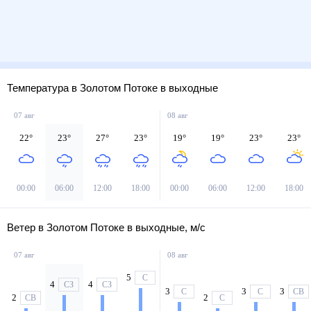
Температура в Золотом Потоке в выходные
07 авг
08 авг
22
°
23
°
27
°
23
°
19
°
19
°
23
°
23
°
00:00
06:00
12:00
18:00
00:00
06:00
12:00
18:00
Ветер в Золотом Потоке в выходные, м/с
07 авг
08 авг
5
С
4
4
СЗ
СЗ
3
3
3
С
С
СВ
2
2
СВ
С