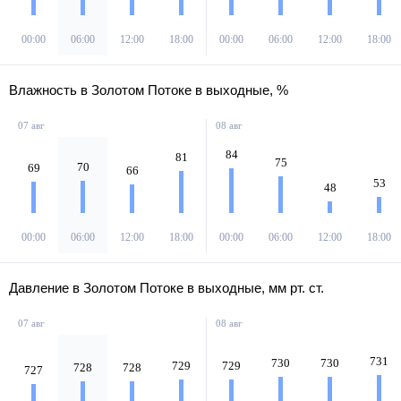
00:00
06:00
12:00
18:00
00:00
06:00
12:00
18:00
Влажность в Золотом Потоке в выходные, %
07 авг
08 авг
84
81
75
70
69
66
53
48
00:00
06:00
12:00
18:00
00:00
06:00
12:00
18:00
Давление в Золотом Потоке в выходные, мм рт. ст.
07 авг
08 авг
731
730
730
729
729
728
728
727