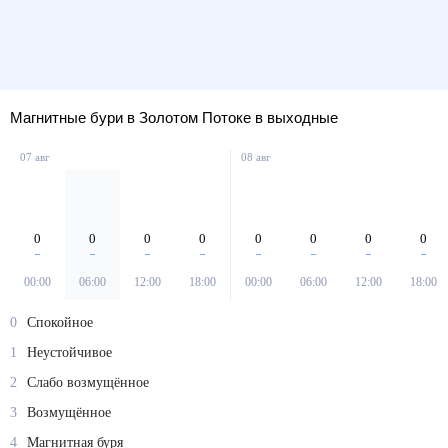
Магнитные бури в Золотом Потоке в выходные
07 авг
08 авг
0
0
0
0
0
0
0
0
00:00
06:00
12:00
18:00
00:00
06:00
12:00
18:00
0
Спокойное
1
Неустойчивое
2
Слабо возмущённое
3
Возмущённое
4
Магнитная буря