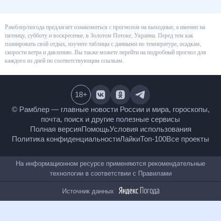
Рамблер/погода предлагает ознакомиться с прогнозом на выходные, а
именно на пятницу, субботу и воскресенье, в Золотом Потоке, Украина.
Перед тем как планировать свой отдых, изучите таблицы с данными по
температуре, осадкам, скорости ветра и давлению. Вы также можете
перейти на подробный прогноз для каждого из дней по соответствующим
ссылкам.
18
+
© Рамблер — главные новости России и мира,
гороскопы, почта, поиск и другие полезные сервисы
Полная версия
Помощь
Условия использования
Политика конфиденциальности
Лайки
Топ-100
Все проекты
На информационном ресурсе применяются
рекомендательные технологии в соответствии с
Правилами
Источник данных