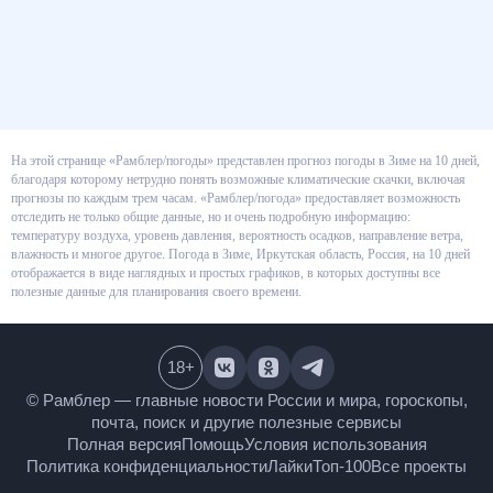
На этой странице «Рамблер/погоды» представлен прогноз погоды в Зиме
на 10 дней, благодаря которому нетрудно понять возможные
климатические скачки, включая прогнозы по каждым трем часам.
«Рамблер/погода» предоставляет возможность отследить не только
общие данные, но и очень подробную информацию: температуру воздуха,
уровень давления, вероятность осадков, направление ветра, влажность и
многое другое. Погода в Зиме, Иркутская область, Россия, на 10 дней
отображается в виде наглядных и простых графиков, в которых доступны
все полезные данные для планирования своего времени.
18
+
© Рамблер — главные новости России и мира,
гороскопы, почта, поиск и другие полезные сервисы
Полная версия
Помощь
Условия использования
Политика конфиденциальности
Лайки
Топ-100