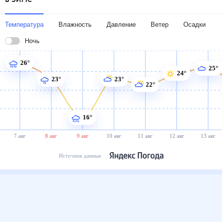
Температура
Влажность
Давление
Ветер
Осадки
Ночь
26°
25°
24°
23°
23°
22°
16°
7 авг
8 авг
9 авг
10 авг
11 авг
12 авг
13 авг
Источник данных