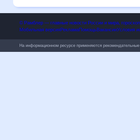
людям, чувствительным к погодным изменениям.
© Рамблер — главные новости России и мира, гороск
Мобильная версия
Реклама
Помощь
Вакансии
Условия
На информационном ресурсе применяются рекомендательн