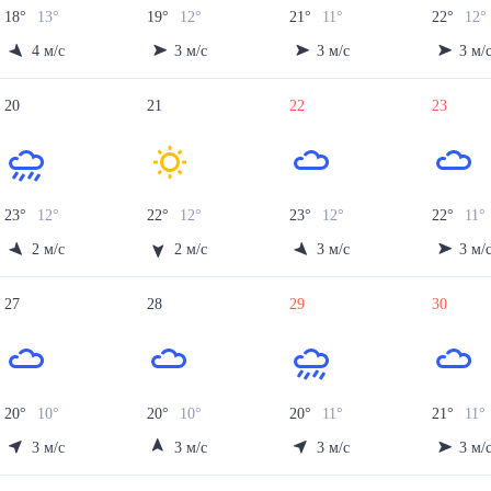
18
°
13
°
19
°
12
°
21
°
11
°
22
°
12
°
4
м/с
3
м/с
3
м/с
3
м/
20
21
22
23
23
°
12
°
22
°
12
°
23
°
12
°
22
°
11
°
2
м/с
2
м/с
3
м/с
3
м/
27
28
29
30
20
°
10
°
20
°
10
°
20
°
11
°
21
°
11
°
3
м/с
3
м/с
3
м/с
3
м/