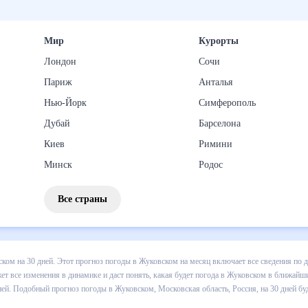
Мир
Курорты
Лондон
Сочи
Париж
Анталья
Нью-Йорк
Симферополь
Дубай
Барселона
Киев
Римини
Минск
Родос
Все страны
 погоды в Жуковском на 30 дней. Этот прогноз погоды в Жуковском 
и осадков т.д. Хорошая визуализация прогноза покажет все изменени
в ближайший месяц, к каким изменениям нужно быть готовым и как п
м, Московская область, Россия, на 30 дней будет полезен всем, в т