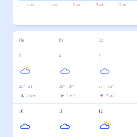
6 авг
7 авг
8 авг
9 авг
10 авг
Пн
Вт
Ср
3
4
5
25
°
21
°
26
°
16
°
27
°
16
°
2
м/с
2
м/с
2
м/с
10
11
12