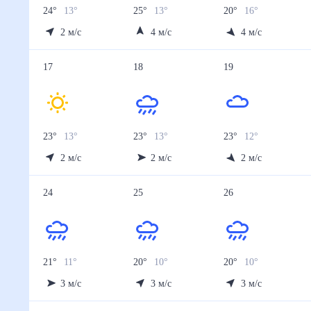
24
°
13
°
25
°
13
°
20
°
16
°
2
м/с
4
м/с
4
м/с
17
18
19
23
°
13
°
23
°
13
°
23
°
12
°
2
м/с
2
м/с
2
м/с
24
25
26
21
°
11
°
20
°
10
°
20
°
10
°
3
м/с
3
м/с
3
м/с