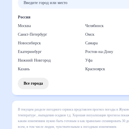
Россия
Москва
Челябинск
Санкт-Петербург
Омск
Новосибирск
Самара
Екатеринбург
Ростов-на-Дону
Нижний Новгород
Уфа
Казань
Красноярск
Все города
В текущем разделе погодного сервиса представлен прогноз
включает все сведения по дневной температуре , выпадени
динамике и даст понять, какая будет погода в Жуковском 
спланировать 30 дней. Подобный прогноз погоды в Жуковско