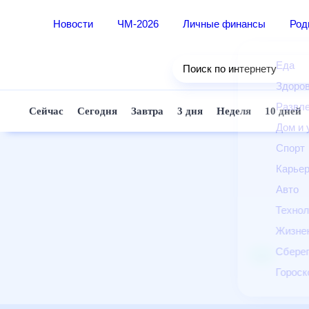
Новости
ЧМ-2026
Личные финансы
Ро
Еда
Поиск по интернету
Здор
Разв
Сейчас
Сегодня
Завтра
3 дня
Неделя
10 д
Дом 
Спор
Карь
Авто
Техн
Жизн
Сбер
Горо