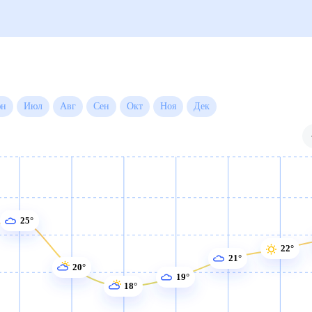
а на месяц
Июн
Июл
Авг
Сен
Окт
Ноя
Дек
25°
22°
21°
20°
19°
18°