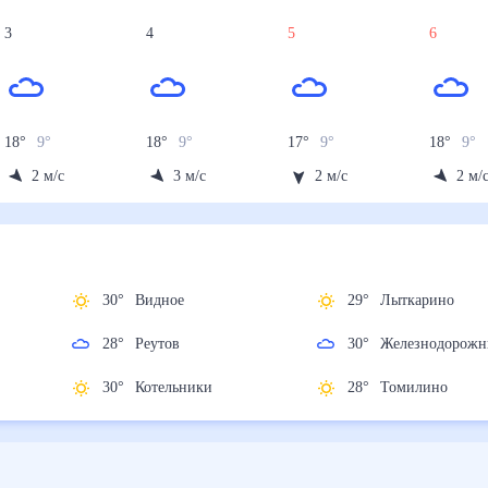
3
4
5
6
18
°
9
°
18
°
9
°
17
°
9
°
18
°
9
°
2
м/с
3
м/с
2
м/с
2
м/
30
°
Видное
29
°
Лыткарино
28
°
Реутов
30
°
Железнодо
ь
30
°
Котельники
28
°
Томилино