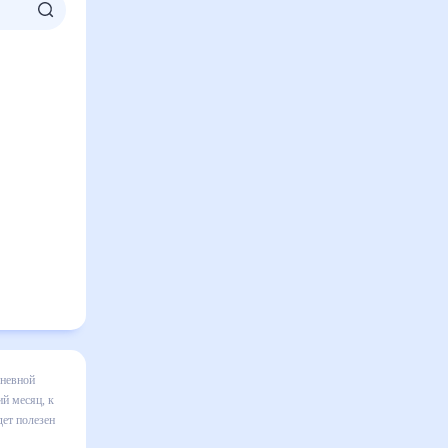
на месяц
я в
равильно
ом числе