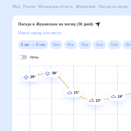
Мир
Россия
Московская область
Жуковский
Погод
Погода в Жуковском на месяц (30 дней)
Поиск города или места
6 авг
—
6 сен
Янв
Фев
Мар
Апр
Май
Ночь
30°
29°
25°
24°
23°