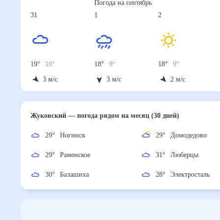
Погода на
сентябрь
31
1
2
19
°
10
°
18
°
9
°
18
°
9
°
3
м/с
3
м/с
2
м/с
Жуковский
— погода рядом
на месяц (30 дней)
29
°
Ногинск
29
°
Домодедово
29
°
Раменское
31
°
Люберцы
30
°
Балашиха
28
°
Электростал