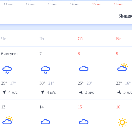
11 авг
12 авг
13 авг
14 авг
15 авг
16 авг
Чт
Пт
Сб
Вс
6
августа
7
8
9
29
°
17
°
30
°
21
°
25
°
20
°
23
°
16
°
4
м/с
4
м/с
3
м/с
3
м/
13
14
15
16