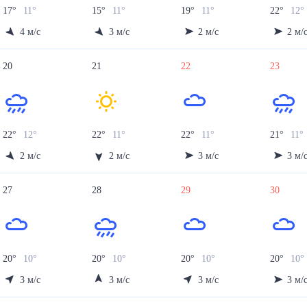
17
°
11
°
15
°
11
°
19
°
11
°
22
°
12
°
4
м/с
3
м/с
2
м/с
2
м/
20
21
22
23
22
°
12
°
22
°
11
°
22
°
11
°
21
°
11
°
2
м/с
2
м/с
3
м/с
3
м/
27
28
29
30
20
°
10
°
20
°
10
°
20
°
10
°
20
°
10
°
3
м/с
3
м/с
3
м/с
3
м/