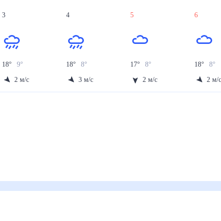
3
4
5
6
18
°
9
°
18
°
8
°
17
°
8
°
18
°
8
°
2
м/с
3
м/с
2
м/с
2
м/