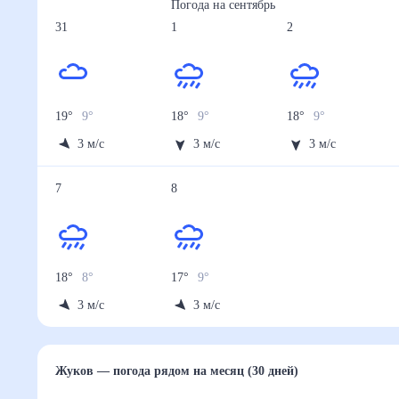
Погода на
сентябрь
31
1
2
19
°
9
°
18
°
9
°
18
°
9
°
3
м/с
3
м/с
3
м/с
7
8
18
°
8
°
17
°
9
°
3
м/с
3
м/с
Жуков
— погода рядом
на месяц (30 дней)