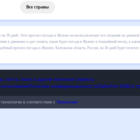
Все страны
 погоды в Жукове на 30 дней. Этот прогноз погоды в Жукове на мес
и осадков т.д. Хорошая визуализация прогноза покажет все изменени
лижайший месяц, к каким изменениям нужно быть готовым и как прави
Калужская область, Россия, на 30 дней будет полезен всем, в том чи
опы, почта, поиск и другие полезные сервисы
 использования
Политика конфиденциальности
Лайки
Топ-100
ые технологии в соответствии с
Правилами