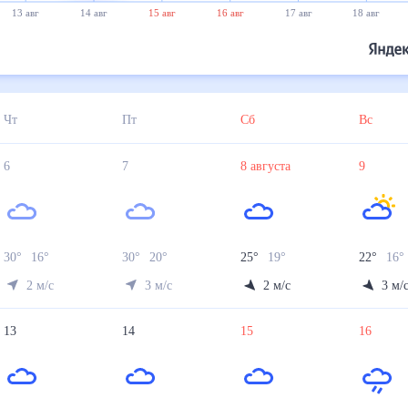
13 авг
14 авг
15 авг
16 авг
17 авг
18 авг
Чт
Пт
Сб
Вс
6
7
8
августа
9
30
°
16
°
30
°
20
°
25
°
19
°
22
°
16
°
2
м/с
3
м/с
2
м/с
3
м/
13
14
15
16