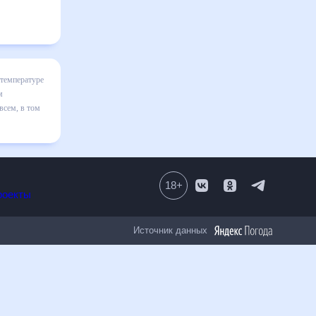
яц
я в
льно
сле
18
+
Все проекты
Источник данных