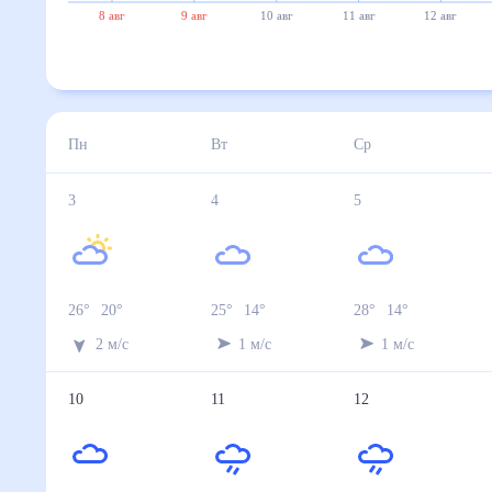
8 авг
9 авг
10 авг
11 авг
12 авг
Пн
Вт
Ср
3
4
5
26
°
20
°
25
°
14
°
28
°
14
°
2
м/с
1
м/с
1
м/с
10
11
12