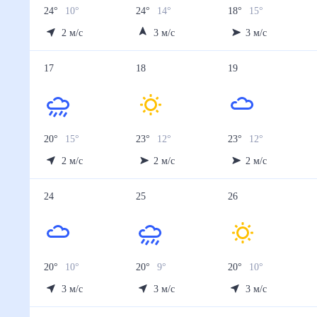
24
°
10
°
24
°
14
°
18
°
15
°
2
м/с
3
м/с
3
м/с
17
18
19
20
°
15
°
23
°
12
°
23
°
12
°
2
м/с
2
м/с
2
м/с
24
25
26
20
°
10
°
20
°
9
°
20
°
10
°
3
м/с
3
м/с
3
м/с