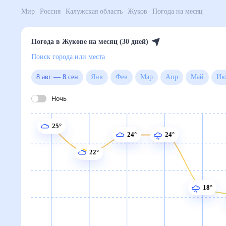
Мир
Россия
Калужская область
Жуков
Погода на 
Погода в Жукове на месяц (30 дней)
Поиск города или места
8 авг
—
8 сен
Янв
Фев
Мар
Апр
Май
Ночь
25°
24°
24°
22°
18°