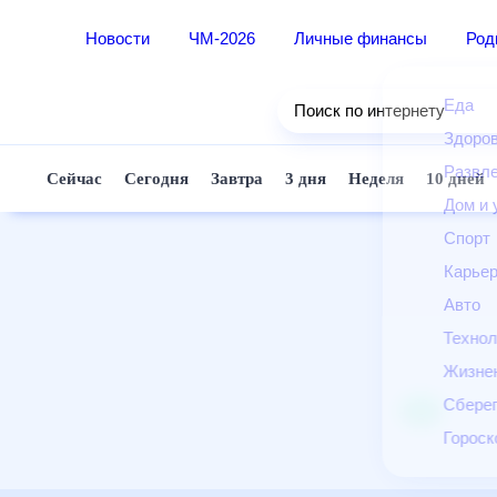
Новости
ЧМ-2026
Личные финансы
Ро
Еда
Поиск по интернету
Здор
Разв
Сейчас
Сегодня
Завтра
3 дня
Неделя
10 д
Дом 
Спор
Карь
Авто
Техн
Жизн
Сбер
Горо