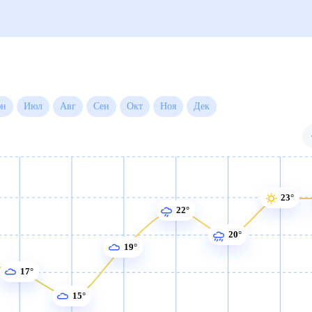
месяц
Июн
Июл
Авг
Сен
Окт
Ноя
Дек
23°
22°
20°
19°
17°
15°