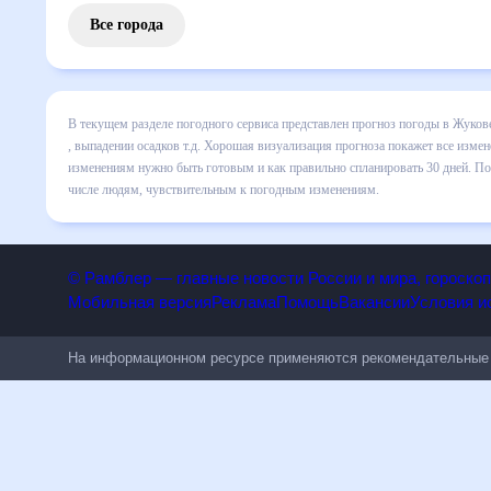
Все города
В текущем разделе погодного сервиса представлен прогноз
включает все сведения по дневной температуре , выпадени
динамике и даст понять, какая будет погода в Жукове в б
спланировать 30 дней. Подобный прогноз погоды в Жукове, 
людям, чувствительным к погодным изменениям.
© Рамблер — главные новости России и мира, гороск
Мобильная версия
Реклама
Помощь
Вакансии
Условия
На информационном ресурсе применяются рекомендательн