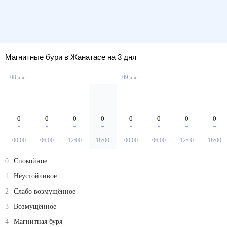
Магнитные бури в Жанатасе на 3 дня
08 авг
09 авг
0
0
0
0
0
0
0
0
00:00
06:00
12:00
18:00
00:00
06:00
12:00
18:00
0
Спокойное
1
Неустойчивое
2
Слабо возмущённое
3
Возмущённое
4
Магнитная буря