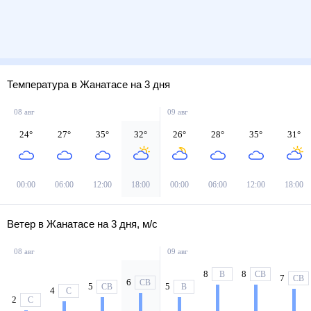
Температура в Жанатасе на 3 дня
08 авг
09 авг
24
°
27
°
35
°
32
°
26
°
28
°
35
°
31
°
00:00
06:00
12:00
18:00
00:00
06:00
12:00
18:00
Ветер в Жанатасе на 3 дня, м/с
08 авг
09 авг
8
8
В
СВ
7
СВ
6
СВ
5
5
СВ
В
4
С
2
С