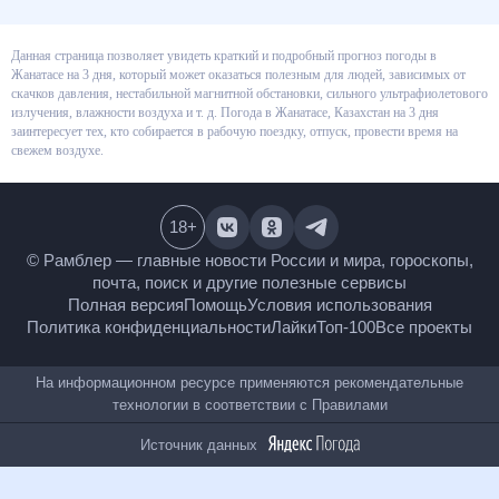
Данная страница позволяет увидеть краткий и подробный прогноз
погоды в Жанатасе на 3 дня, который может оказаться полезным для
людей, зависимых от скачков давления, нестабильной магнитной
обстановки, сильного ультрафиолетового излучения, влажности воздуха
и т. д. Погода в Жанатасе, Казахстан на 3 дня заинтересует тех, кто
собирается в рабочую поездку, отпуск, провести время на свежем
воздухе.
18
+
© Рамблер — главные новости России и мира,
гороскопы, почта, поиск и другие полезные сервисы
Полная версия
Помощь
Условия использования
Политика конфиденциальности
Лайки
Топ-100
Все проекты
На информационном ресурсе применяются
рекомендательные технологии в соответствии с
Правилами
Источник данных