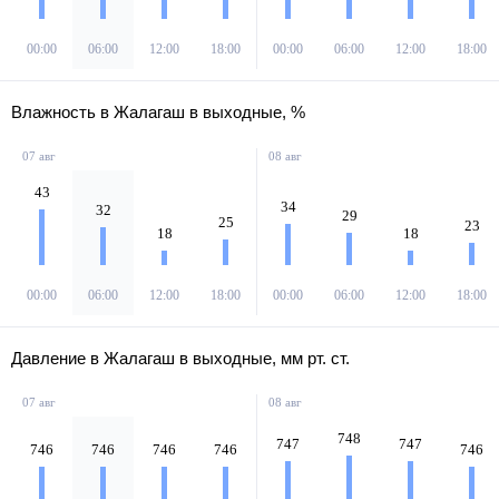
00:00
06:00
12:00
18:00
00:00
06:00
12:00
18:00
Влажность в Жалагаш в выходные, %
07 авг
08 авг
43
34
32
29
25
23
18
18
00:00
06:00
12:00
18:00
00:00
06:00
12:00
18:00
Давление в Жалагаш в выходные, мм рт. ст.
07 авг
08 авг
748
747
747
746
746
746
746
746