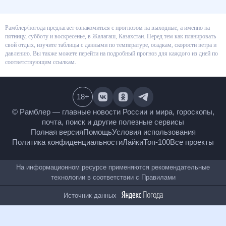
Рамблер/погода предлагает ознакомиться с прогнозом на выходные, а
именно на пятницу, субботу и воскресенье, в Жалагаш, Казахстан. Перед
тем как планировать свой отдых, изучите таблицы с данными по
температуре, осадкам, скорости ветра и давлению. Вы также можете
перейти на подробный прогноз для каждого из дней по соответствующим
ссылкам.
18
+
© Рамблер — главные новости России и мира,
гороскопы, почта, поиск и другие полезные сервисы
Полная версия
Помощь
Условия использования
Политика конфиденциальности
Лайки
Топ-100
Все проекты
На информационном ресурсе применяются
рекомендательные технологии в соответствии с
Правилами
Источник данных