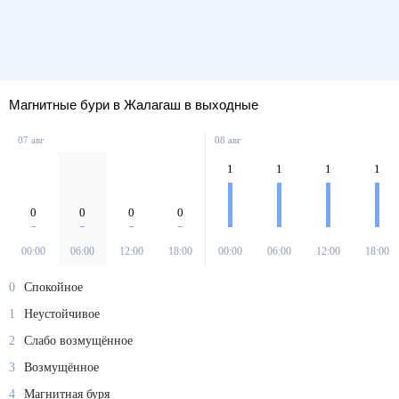
Магнитные бури в Жалагаш в выходные
07 авг
08 авг
1
1
1
1
0
0
0
0
00:00
06:00
12:00
18:00
00:00
06:00
12:00
18:00
0
Спокойное
1
Неустойчивое
2
Слабо возмущённое
3
Возмущённое
4
Магнитная буря