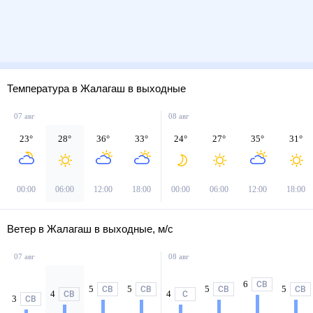
Температура в Жалагаш в выходные
07 авг
08 авг
23
°
28
°
36
°
33
°
24
°
27
°
35
°
31
°
00:00
06:00
12:00
18:00
00:00
06:00
12:00
18:00
Ветер в Жалагаш в выходные, м/с
07 авг
08 авг
6
СВ
5
5
5
5
СВ
СВ
СВ
СВ
4
4
СВ
С
3
СВ