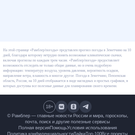
На этой странице «Рамблер/погоды» представлен прогноз погоды в
Земетчино на 10 дней, благодаря которому нетрудно понять возможные
климатические скачки, включая прогнозы по каждым трем часам.
«Рамблер/погода» предоставляет возможность отследить не только
общие данные, но и очень подробную информацию: температуру воздуха,
уровень давления, вероятность осадков, направление ветра, влажность и
многое другое. Погода в Земетчино, Пензенская область, Россия, на 10
дней отображается в виде наглядных и простых графиков, в которых
доступны все полезные данные для планирования своего времени.
18
+
© Рамблер — главные новости России и мира,
гороскопы, почта, поиск и другие полезные сервисы
Полная версия
Помощь
Условия использования