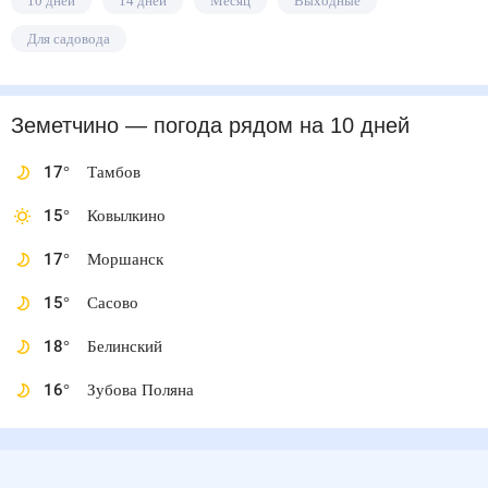
10 дней
14 дней
Месяц
Выходные
Для садовода
Земетчино
— погода рядом
на 10 дней
17
°
Тамбов
15
°
Ковылкино
17
°
Моршанск
15
°
Сасово
18
°
Белинский
16
°
Зубова Поляна