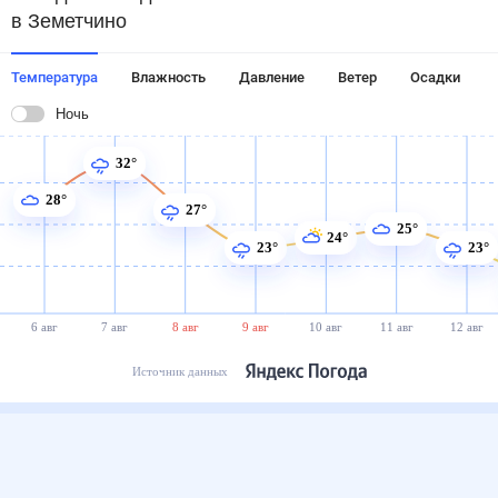
в Земетчино
Температура
Влажность
Давление
Ветер
Осадки
Ночь
32°
28°
27°
25°
24°
23°
23°
6 авг
7 авг
8 авг
9 авг
10 авг
11 авг
12 авг
Источник данных