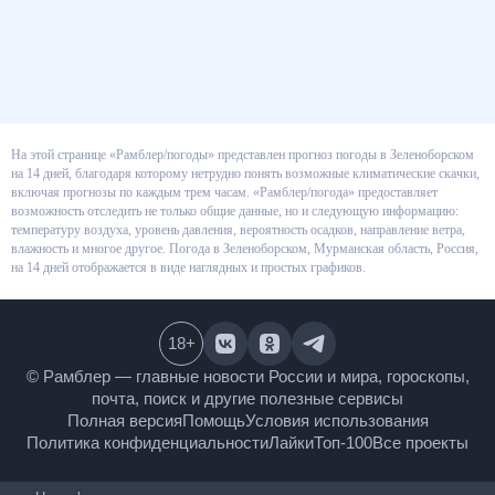
На этой странице «Рамблер/погоды» представлен прогноз погоды в
Зеленоборском на 14 дней, благодаря которому нетрудно понять
возможные климатические скачки, включая прогнозы по каждым трем
часам. «Рамблер/погода» предоставляет возможность отследить не
только общие данные, но и следующую информацию: температуру
воздуха, уровень давления, вероятность осадков, направление ветра,
влажность и многое другое. Погода в Зеленоборском, Мурманская
область, Россия, на 14 дней отображается в виде наглядных и простых
графиков.
18
+
© Рамблер — главные новости России и мира,
гороскопы, почта, поиск и другие полезные сервисы
Полная версия
Помощь
Условия использования
Политика конфиденциальности
Лайки
Топ-100