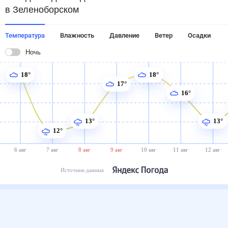
в Зеленоборском
Температура
Влажность
Давление
Ветер
Осадки
Ночь
18°
18°
17°
16°
13°
13°
12°
6 авг
7 авг
8 авг
9 авг
10 авг
11 авг
12 авг
Источник данных