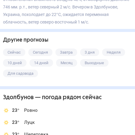
746 мм. р.т., ветер северный 2 м/с. Вечером в Здолбунове,
Украина, похолодает до 22°С, ожидается переменная
облачность, ветер северо-восточный 1 м/с.
Другие прогнозы
Сейчас
Сегодня
Завтра
3 дня
Неделя
10 дней
14 дней
Месяц
Выходные
Для садовода
Здолбунов
— погода рядом
сейчас
23
°
Ровно
23
°
Луцк
23
°
Шепетовка