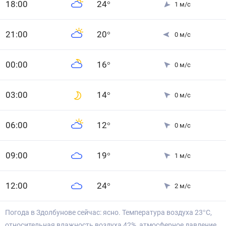
18
:00
24
°
1
м/с
21
:00
20
°
0
м/с
0
0
:00
16
°
0
м/с
0
3
:00
14
°
0
м/с
0
6
:00
12
°
0
м/с
0
9
:00
19
°
1
м/с
12
:00
24
°
2
м/с
Погода в Здолбунове сейчас: ясно. Температура воздуха 23°С,
относительная влажность воздуха 42%, атмосферное давление