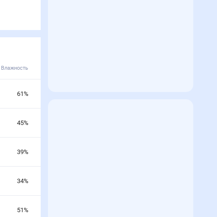
Влажность
61
%
45
%
39
%
34
%
51
%