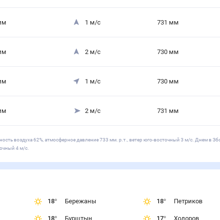
мм
1
м/с
731
мм
мм
2
м/с
730
мм
мм
1
м/с
730
мм
мм
2
м/с
731
мм
ность воздуха 62%, атмосферное давление 733 мм. р.т., ветер юго-восточный 3 м/с. Днем в Зб
очный 4 м/с.
18
°
Бережаны
18
°
Петриков
18
°
Бурштын
17
°
Ходоров