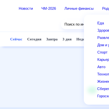
Новости
ЧМ-2026
Личные финансы
Ро
Еда
Поиск по интернету
Здор
Разв
Сейчас
Сегодня
Завтра
3 дня
Неделя
10 д
Дом 
Спор
Карь
Авто
Техн
Жизн
Сбер
Горо