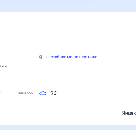
Спокойное магнитное поле
3 мм
6
°
26
°
Вечером