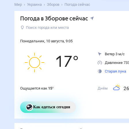
Мир
Украина
Зборов
Погода сейчас
Погода
в Зборове
сейчас
Поиск города или места
Понедельник
,
10
августа
,
9
:
0
5
Ветер 3 м/с
17
°
Давление 73
Старая луна
2
Ощущается как
15
°
Днём
Как одеться сегодня