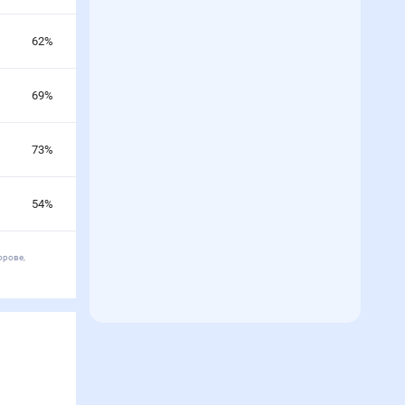
62
%
69
%
73
%
54
%
орове,