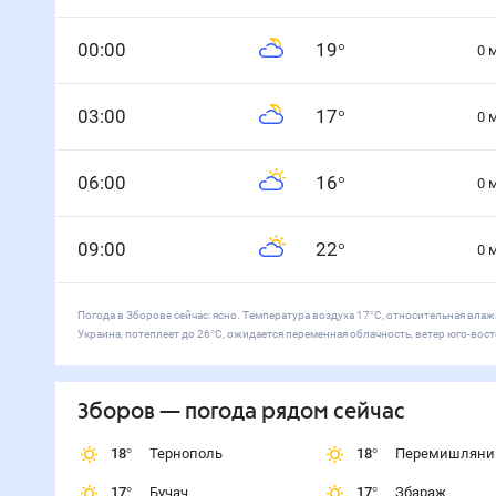
0
0
:00
19
°
0
0
3
:00
17
°
0
0
6
:00
16
°
0
0
9
:00
22
°
0
Погода в Зборове сейчас: ясно. Температура воздуха 17°С, относительная влаж
Украина, потеплеет до 26°С, ожидается переменная облачность, ветер юго-вост
Зборов
— погода рядом
сейчас
18
°
Тернополь
18
°
Перемишляни
17
°
Бучач
17
°
Збараж