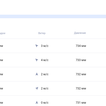
Давление
адки
Ветер
мм
3
м/с
734
мм
мм
4
м/с
733
мм
мм
2
м/с
732
мм
мм
2
м/с
732
мм
мм
0
м/с
731
мм