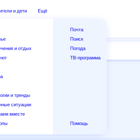
дители и дети
Ещё
Почта
овье
Поиск
лечения и отдых
Погода
ней
14 дней
Месяц
Выходные
Для садовода
и уют
ТВ-программа
т
ера
ологии и тренды
енные ситуации
егаем вместе
скопы
Помощь