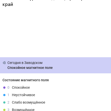
край
Сегодня
в Заводском
Спокойное магнитное поле
Состояние магнитного поля
0
Спокойное
1
Неустойчивое
2
Слабо возмущённое
3
Возмущённое