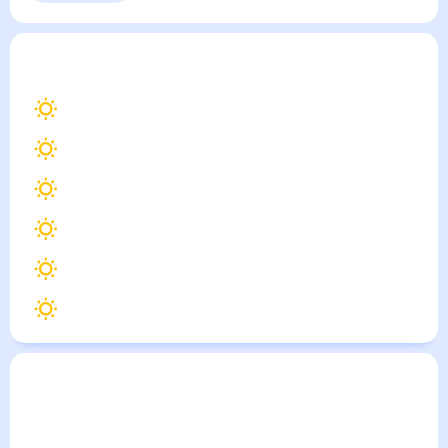
Выходные
Для садовода
Заветное
— погода рядом
на месяц (30 дней)
30
°
Ставрополь
32
°
Армавир
31
°
Невинномысск
31
°
Лабинск
33
°
Новокубанск
31
°
Кочубеевское
Погода по городам