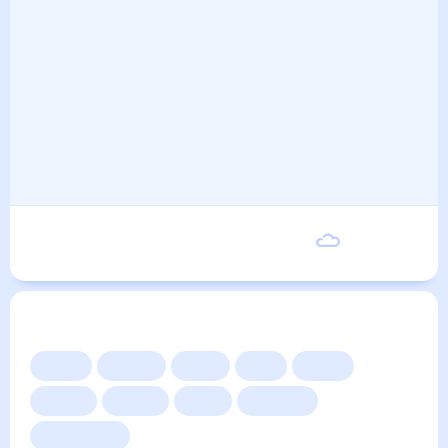
Понедельник
24
°
14
°
7 Сентября
Другие прогнозы
Сейчас
Сегодня
Завтра
3 дня
Неделя
10 дней
14 дней
Месяц