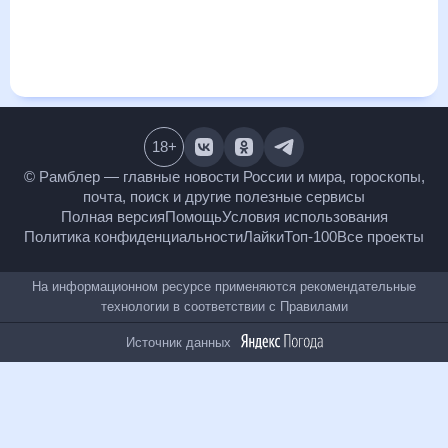
визуализация прогноза покажет все изменения в динамике
и даст понять, какая будет погода в Заветном,
Ставропольский край в ближайший месяц, к каким
изменениям нужно быть готовым и как правильно
спланировать 30 дней. Подобный прогноз погоды в
Заветном, Ставропольский край, Ставропольский край,
Россия, на 30 дней будет полезен всем, в том числе людям,
чувствительным к погодным изменениям.
18
+
© Рамблер — главные новости России и мира,
гороскопы, почта, поиск и другие полезные сервисы
Полная версия
Помощь
Условия использования
Политика конфиденциальности
Лайки
Топ-100
Все проекты
На информационном ресурсе применяются
рекомендательные технологии в соответствии с
Правилами
Источник данных