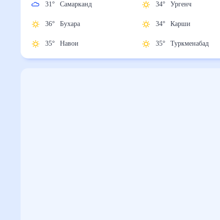
31
°
Самарканд
34
°
Ургенч
36
°
Бухара
34
°
Карши
35
°
Навои
35
°
Туркменабад