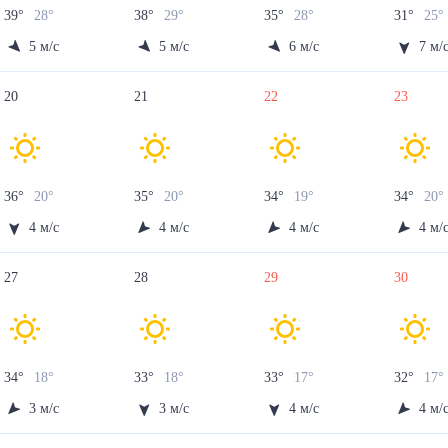
39
°
28
°
38
°
29
°
35
°
28
°
31
°
25
°
5
м/с
5
м/с
6
м/с
7
м/
20
21
22
23
36
°
20
°
35
°
20
°
34
°
19
°
34
°
20
4
м/с
4
м/с
4
м/с
4
м/
27
28
29
30
34
°
18
°
33
°
18
°
33
°
17
°
32
°
17
°
3
м/с
3
м/с
4
м/с
4
м/