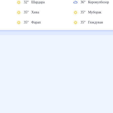
32
°
Шардара
36
°
Коровулбоз
35
°
Хива
35
°
Муборак
35
°
Фарап
35
°
Гиждуван