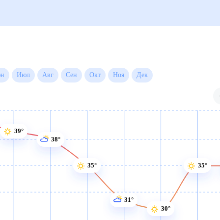
Июн
Июл
Авг
Сен
Окт
Ноя
Дек
39°
38°
35°
35°
31°
30°