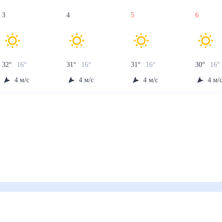
3
4
5
6
32
°
16
°
31
°
16
°
31
°
16
°
30
°
16
°
4
м/с
4
м/с
4
м/с
4
м/