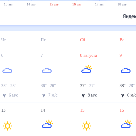
13 авг
14 авг
15 авг
16 авг
17 авг
18 авг
Чт
Пт
Сб
Вс
6
7
8
августа
9
35
°
25
°
36
°
26
°
37
°
27
°
38
°
28
6
м/с
7
м/с
8
м/с
6
м/
13
14
15
16