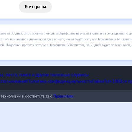
Все страны
з погоды в Зарафшане на 30 дней. Этот прогноз погоды в Зарафшане
и осадков т.д. Хорошая визуализация прогноза покажет все изменени
в ближайший месяц, к каким изменениям нужно быть готовым и как п
е, Узбекистан, на 30 дней будет полезен всем, в том числе людям,
опы, почта, поиск и другие полезные сервисы
 использования
Политика конфиденциальности
Лайки
Топ-100
ые технологии в соответствии с
Правилами