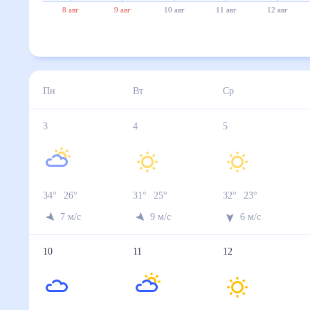
8 авг
9 авг
10 авг
11 авг
12 авг
Пн
Вт
Ср
3
4
5
34
°
26
°
31
°
25
°
32
°
23
°
7
м/с
9
м/с
6
м/с
10
11
12