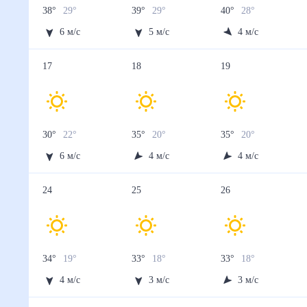
38
°
29
°
39
°
29
°
40
°
28
°
6
м/с
5
м/с
4
м/с
17
18
19
30
°
22
°
35
°
20
°
35
°
20
°
6
м/с
4
м/с
4
м/с
24
25
26
34
°
19
°
33
°
18
°
33
°
18
°
4
м/с
3
м/с
3
м/с