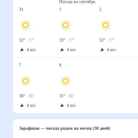
Погода на
сентябрь
31
1
2
32
°
17
°
33
°
17
°
32
°
17
°
4
м/с
4
м/с
4
м/с
7
8
30
°
16
°
31
°
16
°
4
м/с
4
м/с
Зарафшан
— погода рядом
на месяц (30 дней)