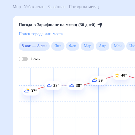
Мир
Узбекистан
Зарафшан
Погода на месяц
Погода в Зарафшане на месяц (30 дней)
Поиск города или места
8 авг
—
8 сен
Янв
Фев
Мар
Апр
Май
Ночь
40°
39°
38°
38°
37°