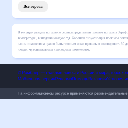
Все города
В текущем разделе погодного сервиса представлен прогно
включает все сведения по дневной температуре , выпадени
динамике и даст понять, какая будет погода в Зарафшане 
спланировать 30 дней. Подобный прогноз погоды в Зарафшан
чувствительным к погодным изменениям.
© Рамблер — главные новости России и мира, гороск
Мобильная версия
Реклама
Помощь
Вакансии
Условия
На информационном ресурсе применяются рекомендательн