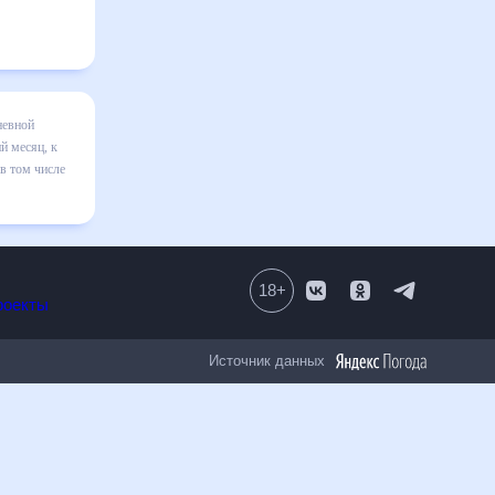
 на месяц
я в
равильно
18
+
Все проекты
Источник данных