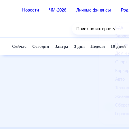
Новости
ЧМ-2026
Личные финансы
Ро
Еда
Поиск по интернету
Здор
Разв
Сейчас
Сегодня
Завтра
3 дня
Неделя
10 д
Дом 
Спор
Карь
Авто
Техн
Жизн
Сбер
Горо