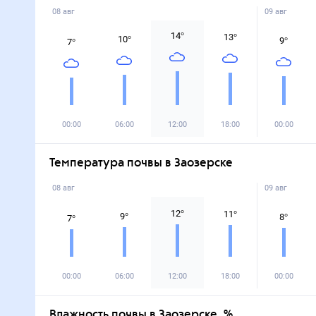
08 авг
09 авг
14
°
13
°
10
°
9
°
7
°
00:00
06:00
12:00
18:00
00:00
Температура почвы в Заозерске
08 авг
09 авг
12
°
11
°
9
°
8
°
7
°
00:00
06:00
12:00
18:00
00:00
Влажность почвы в Заозерске, %