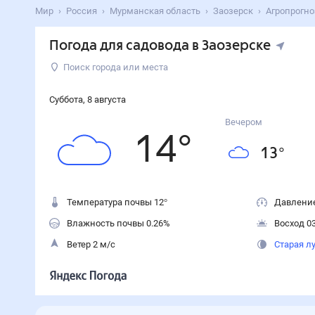
Мир
Россия
Мурманская область
Заозерск
Агропрогно
Погода для садовода в Заозерске
Поиск города или места
Суббота
,
8
августа
Вечером
14
°
13
°
Температура почвы 12°
Давление
Влажность почвы 0.26%
Восход 03
Ветер 2 м/с
Старая л