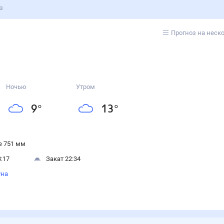
з
Прогноз на неск
Ночью
Утром
9
°
13
°
 751 мм
:17
Закат 22:34
уна