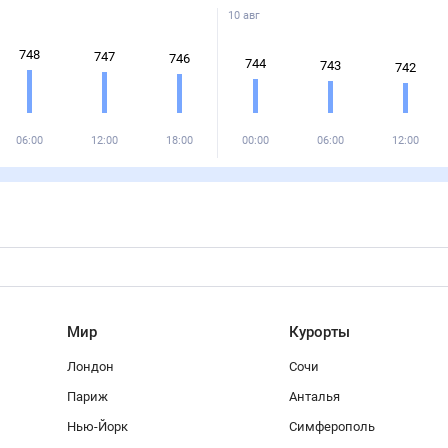
10 авг
748
747
746
744
743
742
06:00
12:00
18:00
00:00
06:00
12:00
Мир
Курорты
Лондон
Сочи
Париж
Анталья
Нью-Йорк
Симферополь