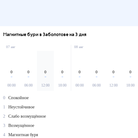
Магнитные бури в Заболотове на 3 дня
07 авг
08 авг
0
0
0
0
0
0
0
0
00:00
06:00
12:00
18:00
00:00
06:00
12:00
18:00
0
Спокойное
1
Неустойчивое
2
Слабо возмущённое
3
Возмущённое
4
Магнитная буря