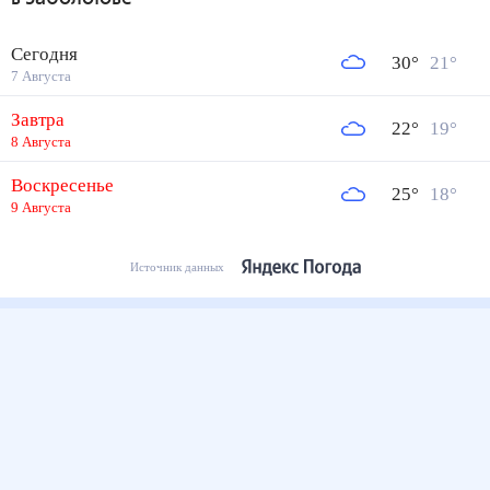
Сегодня
30
°
21
°
7 Августа
Завтра
22
°
19
°
8 Августа
Воскресенье
25
°
18
°
9 Августа
Источник данных