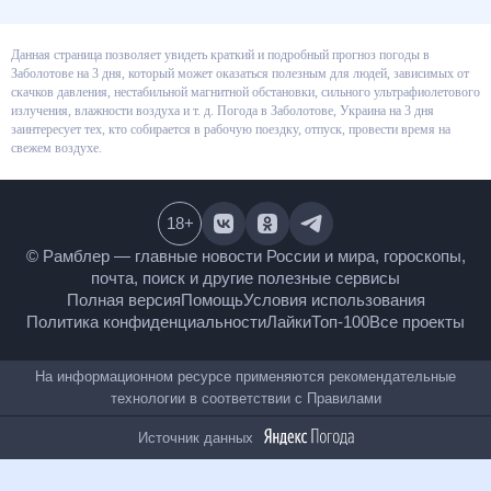
Данная страница позволяет увидеть краткий и подробный прогноз
погоды в Заболотове на 3 дня, который может оказаться полезным для
людей, зависимых от скачков давления, нестабильной магнитной
обстановки, сильного ультрафиолетового излучения, влажности воздуха
и т. д. Погода в Заболотове, Украина на 3 дня заинтересует тех, кто
собирается в рабочую поездку, отпуск, провести время на свежем
воздухе.
18
+
© Рамблер — главные новости России и мира,
гороскопы, почта, поиск и другие полезные сервисы
Полная версия
Помощь
Условия использования
Политика конфиденциальности
Лайки
Топ-100
Все проекты
На информационном ресурсе применяются
рекомендательные технологии в соответствии с
Правилами
Источник данных