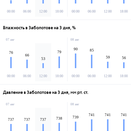
00:00
06:00
12:00
18:00
00:00
06:00
12:00
18:00
Влажность в Заболотове на 3 дня, %
07 авг
08 авг
90
85
79
76
66
59
56
53
00:00
06:00
12:00
18:00
00:00
06:00
12:00
18:00
Давление в Заболотове на 3 дня, мм рт. ст.
07 авг
08 авг
741
741
741
739
738
737
737
737