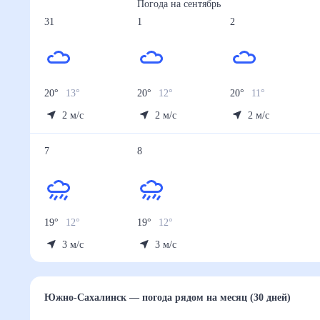
Погода на
сентябрь
31
1
2
20
°
13
°
20
°
12
°
20
°
11
°
2
м/с
2
м/с
2
м/с
7
8
19
°
12
°
19
°
12
°
3
м/с
3
м/с
Южно-Сахалинск
— погода рядом
на месяц (30 дн