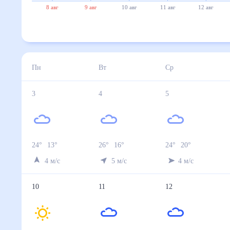
8 авг
9 авг
10 авг
11 авг
12 авг
Пн
Вт
Ср
3
4
5
24
°
13
°
26
°
16
°
24
°
20
°
4
м/с
5
м/с
4
м/с
10
11
12