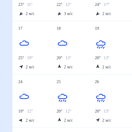
23
°
11
°
22
°
12
°
24
°
17
°
2
м/с
3
м/с
2
м/с
17
18
19
25
°
19
°
20
°
13
°
20
°
13
°
2
м/с
2
м/с
2
м/с
24
25
26
19
°
12
°
20
°
12
°
20
°
13
°
2
м/с
2
м/с
2
м/с