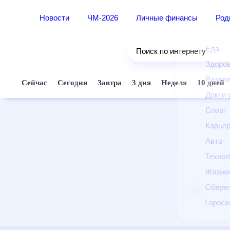
Новости
ЧМ-2026
Личные финансы
Ро
Еда
Поиск по интернету
Здор
Разв
Сейчас
Сегодня
Завтра
3 дня
Неделя
10 д
Дом 
Спор
Карь
Авто
Техн
Жизн
Сбер
Горо