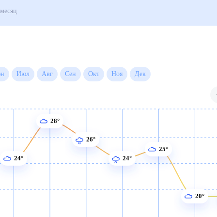
Погода на месяц
Июн
Июл
Авг
Сен
Окт
Ноя
Дек
28°
26°
25°
24°
24°
20°