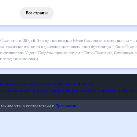
Все страны
з погоды в Южно-Сахалинске на 30 дней. Этот прогноз погоды в Южн
мпературе , выпадении осадков т.д. Хорошая визуализация прогноза
ода в Южно-Сахалинске в ближайший месяц, к каким изменениям нужн
прогноз погоды в Южно-Сахалинске, Сахалинская область, Россия, на
к погодным изменениям.
опы, почта, поиск и другие полезные сервисы
 использования
Политика конфиденциальности
Лайки
Топ-100
ые технологии в соответствии с
Правилами