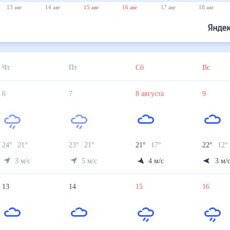
13 авг
14 авг
15 авг
16 авг
17 авг
18 авг
Чт
Пт
Сб
Вс
6
7
8
августа
9
24
°
21
°
23
°
21
°
21
°
17
°
22
°
12
°
3
м/с
5
м/с
4
м/с
3
м/
13
14
15
16