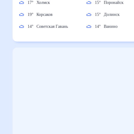
17
°
Холмск
15
°
Поронайск
19
°
Корсаков
15
°
Долинск
14
°
Советская Гавань
14
°
Ванино