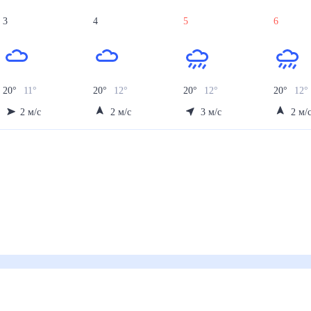
3
4
5
6
20
°
11
°
20
°
12
°
20
°
12
°
20
°
12
°
2
м/с
2
м/с
3
м/с
2
м/
ей)