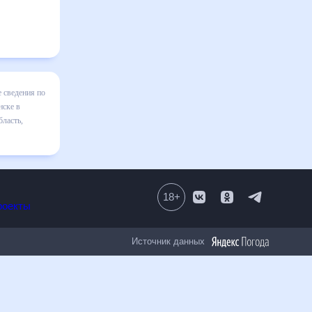
о-
 покажет
о быть
 30 дней
18
+
Все проекты
Источник данных