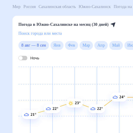
Мир
Россия
Сахалинская область
Южно-Сахалинск
Погода в Южно-Сахалинске на месяц (30 дней)
Поиск города или места
8 авг
—
8 сен
Янв
Фев
Мар
Апр
Май
Ночь
24°
23°
22°
22°
21°