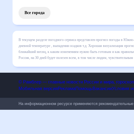
Все города
В текущем разделе погодного сервиса представлен прогно
Сахалинске на месяц включает все сведения по дневной те
все изменения в динамике и даст понять, какая будет пог
готовым и как правильно спланировать 30 дней. Подобный 
будет полезен всем, в том числе людям, чувствительным 
© Рамблер — главные новости России и мира, гороск
Мобильная версия
Реклама
Помощь
Вакансии
Условия
На информационном ресурсе применяются рекомендательн