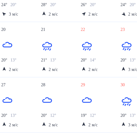
24
°
20
°
28
°
20
°
26
°
20
°
24
°
20
3
м/с
2
м/с
2
м/с
2
м/
20
21
22
23
20
°
13
°
21
°
13
°
20
°
14
°
20
°
13
°
2
м/с
2
м/с
2
м/с
3
м/
27
28
29
30
20
°
13
°
20
°
12
°
19
°
12
°
20
°
13
°
2
м/с
2
м/с
2
м/с
3
м/