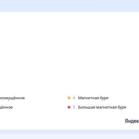
возмущённое
4
Магнитная буря
щённое
5
Большая магнитная буря