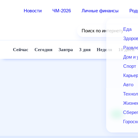
Новости
ЧМ-2026
Личные финансы
Ро
Еда
Поиск по интернету
Здор
Разв
Сейчас
Сегодня
Завтра
3 дня
Неделя
10 д
Дом 
Спор
Карь
Авто
Техн
Жизн
Сбер
Горо