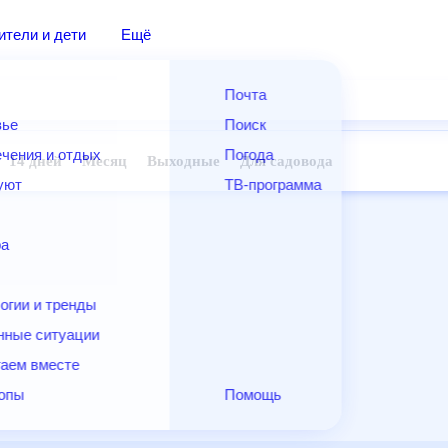
дители и дети
Ещё
Почта
овье
Поиск
лечения и отдых
Погода
ней
14 дней
Месяц
Выходные
Для садовода
и уют
ТВ-программа
т
ера
ологии и тренды
енные ситуации
егаем вместе
скопы
Помощь